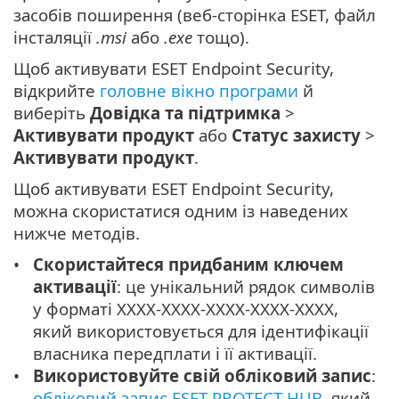
засобів поширення (веб-сторінка ESET, файл
інсталяції
.msi
або
.exe
тощо).
Щоб активувати ESET Endpoint Security,
відкрийте
головне вікно програми
й
виберіть
Довідка та підтримка
>
Активувати продукт
або
Статус захисту
>
Активувати продукт
.
Щоб активувати ESET Endpoint Security,
можна скористатися одним із наведених
нижче методів.
Скористайтеся придбаним ключем
активації
: це унікальний рядок символів
у форматі XXXX-XXXX-XXXX-XXXX-XXXX,
який використовується для ідентифікації
власника передплати і її активації.
Використовуйте свій обліковий запис
:
обліковий запис ESET PROTECT HUB
, який