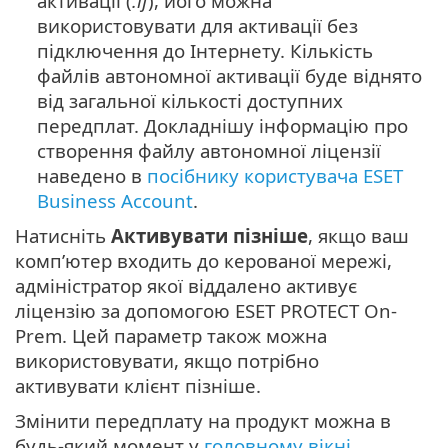
активації (
.lf
), його можна
використовувати для активації без
підключення до Інтернету. Кількість
файлів автономної активації буде віднято
від загальної кількості доступних
передплат. Докладнішу інформацію про
створення файлу автономної ліцензії
наведено в
посібнику користувача ESET
Business Account
.
Натисніть
Активувати пізніше
, якщо ваш
комп’ютер входить до керованої мережі,
адміністратор якої віддалено активує
ліцензію за допомогою ESET PROTECT On-
Prem. Цей параметр також можна
використовувати, якщо потрібно
активувати клієнт пізніше.
Змінити передплату на продукт можна в
будь-який момент у
головному вікні