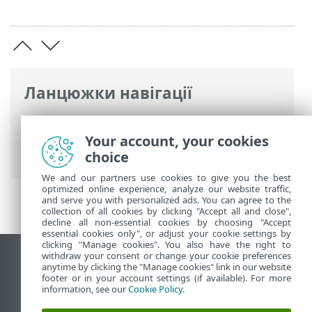
Ланцюжки навігації
Інтерактивна довідка ESET
>
ESET
Endpoint Security
>
Активувати ESET
Your account, your cookies
Endpoint Security
choice
We and our partners use cookies to give you the best
optimized online experience, analyze our website traffic,
and serve you with personalized ads. You can agree to the
collection of all cookies by clicking "Accept all and close",
decline all non-essential cookies by choosing "Accept
essential cookies only", or adjust your cookie settings by
clicking "Manage cookies". You also have the right to
withdraw your consent or change your cookie preferences
Переглянути повну версію
anytime by clicking the "Manage cookies" link in our website
footer or in your account settings (if available). For more
End of Life
information, see our
Cookie Policy
.
База знань ESET