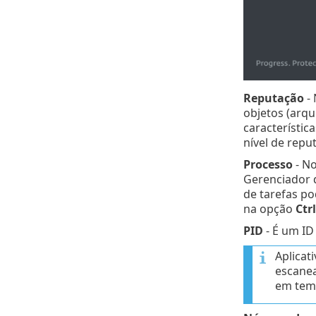
Reputação
- 
objetos (arqu
característic
nível de repu
Processo
- N
Gerenciador 
de tarefas po
na opção
Ctrl
PID
- É um ID
Aplica
escanea
em temp