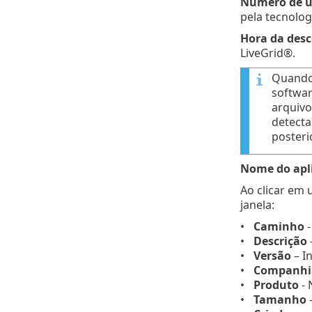
Número de u
pela tecnolog
Hora da desc
LiveGrid®.
Quando 
softwar
arquivo
detecta
posteri
Nome do apli
Ao clicar em 
janela:
Caminho
-
Descrição
Versão
– I
Companhi
Produto
- 
Tamanho
-