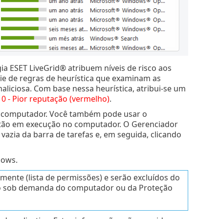
ia ESET LiveGrid® atribuem níveis de risco aos
érie de regras de heurística que examinam as
aliciosa. Com base nessa heurística, atribui-se um
a
0 - Pior reputação (vermelho)
.
computador. Você também pode usar o
stão em execução no computador. O Gerenciador
vazia da barra de tarefas e, em seguida, clicando
dows.
amente (lista de permissões) e serão excluídos do
to sob demanda do computador ou da Proteção