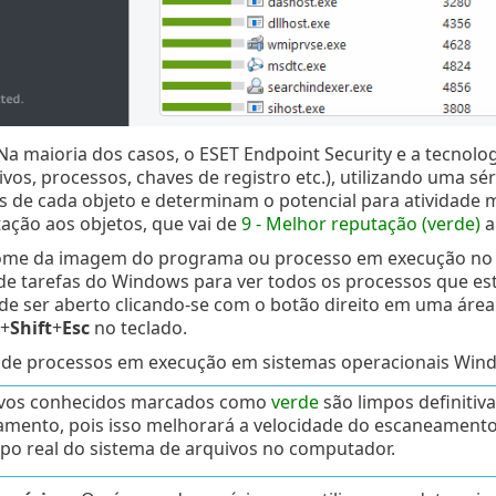
Na maioria dos casos, o ESET Endpoint Security e a tecnolog
ivos, processos, chaves de registro etc.), utilizando uma s
as de cada objeto e determinam o potencial para atividade m
tação aos objetos, que vai de
9 - Melhor reputação (verde)
ome da imagem do programa ou processo em execução no 
de tarefas do Windows para ver todos os processos que e
de ser aberto clicando-se com o botão direito em uma área 
+
Shift
+
Esc
no teclado.
 de processos em execução em sistemas operacionais Win
tivos conhecidos marcados como
verde
são limpos definitiv
mento, pois isso melhorará a velocidade do escaneamen
o real do sistema de arquivos no computador.