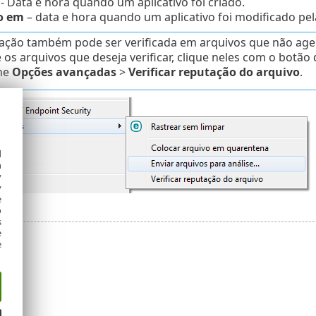
- Data e hora quando um aplicativo foi criado.
o em
– data e hora quando um aplicativo foi modificado pela
tação também pode ser verificada em arquivos que não a
os arquivos que deseja verificar, clique neles com o botão
ne
Opções avançadas
>
Verificar reputação do arquivo
.
d
h
y
y
e
o
s
e
e