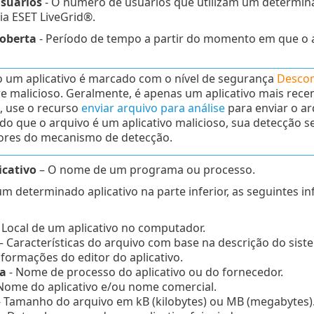
suários
- O número de usuários que utilizam um determina
ia ESET LiveGrid®.
oberta
- Período de tempo a partir do momento em que o ap
um aplicativo é marcado com o nível de segurança
Descon
e malicioso. Geralmente, é apenas um aplicativo mais recen
, use o recurso
enviar arquivo para análise
para enviar o ar
do que o arquivo é um aplicativo malicioso, sua detecção 
ores do mecanismo de detecção.
cativo
– O nome de um programa ou processo.
um determinado aplicativo na parte inferior, as seguintes i
 Local de um aplicativo no computador.
– Características do arquivo com base na descrição do sist
nformações do editor do aplicativo.
a
- Nome de processo do aplicativo ou do fornecedor.
Nome do aplicativo e/ou nome comercial.
 Tamanho do arquivo em kB (kilobytes) ou MB (megabytes)