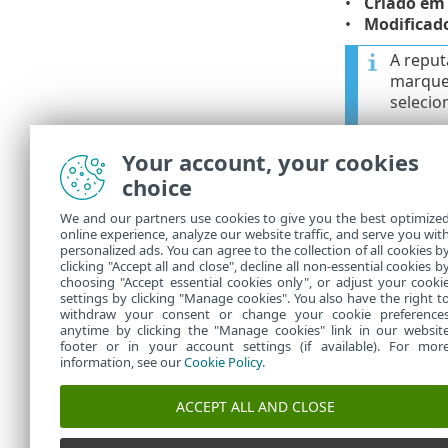
Criado em
Modificad
A repu
marque 
selecio
Your account, your cookies
choice
We and our partners use cookies to give you the best optimize
online experience, analyze our website traffic, and serve you wit
personalized ads. You can agree to the collection of all cookies b
clicking "Accept all and close", decline all non-essential cookies b
choosing "Accept essential cookies only", or adjust your cooki
settings by clicking "Manage cookies". You also have the right t
withdraw your consent or change your cookie preference
anytime by clicking the "Manage cookies" link in our websit
footer or in your account settings (if available). For mor
information, see our
Cookie Policy
.
ACCEPT ALL AND CLOSE