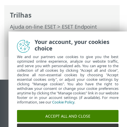
Trilhas
Ajuda on-line ESET
>
ESET Endpoint
Security
>
Usando o ESET Endpoint
Security
>
Ferramentas
>
Relatórios
>
Your account, your cookies
Relatórios de auditoria
choice
We and our partners use cookies to give you the best
optimized online experience, analyze our website traffic,
and serve you with personalized ads. You can agree to the
collection of all cookies by clicking "Accept all and close",
decline all non-essential cookies by choosing "Accept
essential cookies only", or adjust your cookie settings by
clicking "Manage cookies". You also have the right to
withdraw your consent or change your cookie preferences
Ver site para desktop
anytime by clicking the "Manage cookies" link in our website
footer or in your account settings (if available). For more
End of Life
information, see our
Cookie Policy
.
Base de conhecimento ESET
Fórum ESET
ACCEPT ALL AND CLOSE
ESET Status Portal