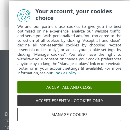
Security
>
Configuração avançada
>
Escaneamentos
> Escaneamento do
Your account, your cookies
dispositivo
choice
We and our partners use cookies to give you the best
optimized online experience, analyze our website traffic,
and serve you with personalized ads. You can agree to the
collection of all cookies by clicking "Accept all and close",
decline all non-essential cookies by choosing "Accept
essential cookies only", or adjust your cookie settings by
clicking "Manage cookies". You also have the right to
withdraw your consent or change your cookie preferences
Ver site para desktop
anytime by clicking the "Manage cookies" link in our website
footer or in your account settings (if available). For more
End of Life
information, see our
Cookie Policy
.
Base de conhecimento ESET
Fórum ESET
ACCEPT ALL AND CLOSE
ESET Status Portal
Suporte regional
ACCEPT ESSENTIAL COOKIES ONLY
© 1992 - 2026 ESET, spol. s
Gerenciar cookies
MANAGE COOKIES
r.o. - Todos os direitos
Política de cookies
reservados.