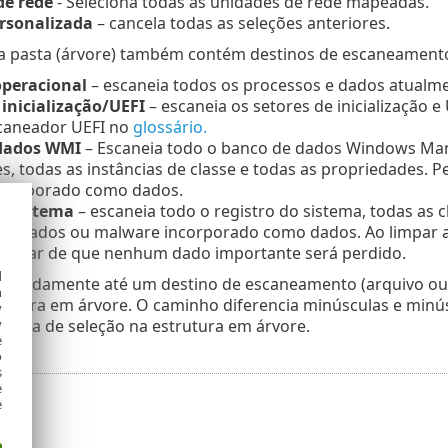
de rede
- Seleciona todas as unidades de rede mapeadas.
ersonalizada
– cancela todas as seleções anteriores.
da pasta (árvore) também contém destinos de escaneamento
peracional
– escaneia todos os processos e dados atualm
 inicialização/UEFI
– escaneia os setores de inicialização 
caneador UEFI no
glossário.
dados WMI
– Escaneia todo o banco de dados Windows Ma
, todas as instâncias de classe e todas as propriedades. P
ncorporado como dados.
o sistema
– escaneia todo o registro do sistema, todas as 
nfectados ou malware incorporado como dados. Ao limpar a
rtificar de que nenhum dado importante será perdido.
d
 rapidamente até um destino de escaneamento (arquivo ou 
h
rutura em árvore. O caminho diferencia minúsculas e minús
y
 caixa de seleção na estrutura em árvore.
y
e
o
s
e
e