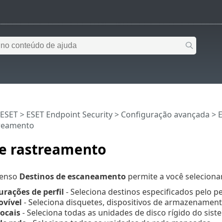
 ESET
>
ESET Endpoint Security
>
Configuração avançada
>
treamento
de rastreamento
penso
Destinos de escaneamento
permite a você seleciona
urações de perfil
- Seleciona destinos especificados pelo p
ovível
- Seleciona disquetes, dispositivos de armazenamen
ocais
- Seleciona todas as unidades de disco rígido do sist