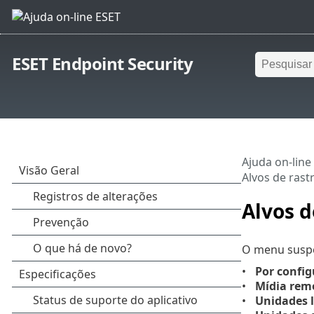
ESET Endpoint Security
Ajuda on-line
Alvos de ras
Alvos 
O menu sus
Por config
Mídia rem
Unidades l