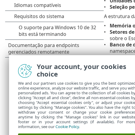
Unidades 
Seleção p
A estrutura 
Memória o
Setores de
sobre o Es
Banco de 
namespaces
malware i
Registro d
Your account, your cookies
arquivos i
choice
para se ce
We and our partners use cookies to give you the best optimize
Para navegar
online experience, analyze our website traffic, and serve you wit
abaixo da est
personalized ads. You can agree to the collection of all cookies b
selecione sua
clicking "Accept all and close", decline all non-essential cookies b
choosing "Accept essential cookies only", or adjust your cooki
settings by clicking "Manage cookies". You also have the right t
withdraw your consent or change your cookie preference
anytime by clicking the "Manage cookies" link in our websit
footer or in your account settings (if available). For mor
information, see our
Cookie Policy
.