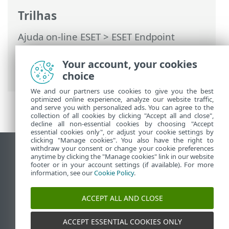
Trilhas
Ajuda on-line ESET
>
ESET Endpoint
Security
>
Configuração avançada
>
Interface do usuário
> Elementos da
Your account, your cookies
interface do usuário
choice
We and our partners use cookies to give you the best
optimized online experience, analyze our website traffic,
and serve you with personalized ads. You can agree to the
collection of all cookies by clicking "Accept all and close",
decline all non-essential cookies by choosing "Accept
essential cookies only", or adjust your cookie settings by
clicking "Manage cookies". You also have the right to
withdraw your consent or change your cookie preferences
Ver site para desktop
anytime by clicking the "Manage cookies" link in our website
footer or in your account settings (if available). For more
End of Life
information, see our
Cookie Policy
.
Base de conhecimento ESET
Fórum ESET
ACCEPT ALL AND CLOSE
ESET Status Portal
Suporte regional
ACCEPT ESSENTIAL COOKIES ONLY