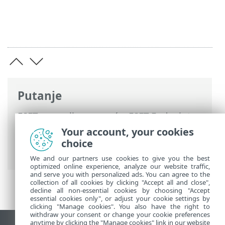
Putanje
ESET-ova online pomoć
>
ESET Endpoint
Security
>
Upotreba programa ESET
Your account, your cookies
Endpoint Security
>
Nadogradnja
>
choice
Stvaranje aktualizacijskih zadataka
We and our partners use cookies to give you the best
optimized online experience, analyze our website traffic,
and serve you with personalized ads. You can agree to the
collection of all cookies by clicking "Accept all and close",
decline all non-essential cookies by choosing "Accept
essential cookies only", or adjust your cookie settings by
clicking "Manage cookies". You also have the right to
withdraw your consent or change your cookie preferences
anytime by clicking the "Manage cookies" link in our website