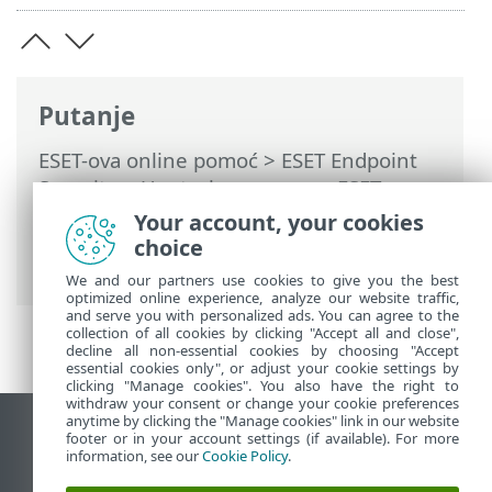
Putanje
ESET-ova online pomoć
>
ESET Endpoint
Security
>
Upotreba programa ESET
Endpoint Security
>
Podešavanje
>
Mreža
Your account, your cookies
> Rješavanje problema s ESET-ovom
choice
mrežnom zaštitom
We and our partners use cookies to give you the best
optimized online experience, analyze our website traffic,
and serve you with personalized ads. You can agree to the
collection of all cookies by clicking "Accept all and close",
decline all non-essential cookies by choosing "Accept
essential cookies only", or adjust your cookie settings by
clicking "Manage cookies". You also have the right to
withdraw your consent or change your cookie preferences
anytime by clicking the "Manage cookies" link in our website
Prikaži stranicu za radnu površinu
footer or in your account settings (if available). For more
information, see our
Cookie Policy
.
End of Life