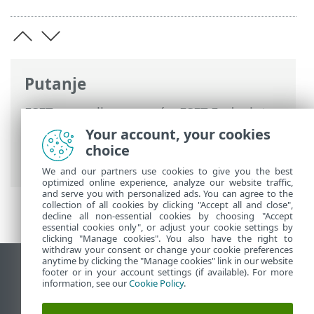
Putanje
ESET-ova online pomoć
>
ESET Endpoint
Security
>
Upotreba programa ESET
Your account, your cookies
Endpoint Security
>
Podešavanje
>
Mreža
choice
> Dnevnici mrežne zaštite
We and our partners use cookies to give you the best
optimized online experience, analyze our website traffic,
and serve you with personalized ads. You can agree to the
collection of all cookies by clicking "Accept all and close",
decline all non-essential cookies by choosing "Accept
essential cookies only", or adjust your cookie settings by
clicking "Manage cookies". You also have the right to
withdraw your consent or change your cookie preferences
anytime by clicking the "Manage cookies" link in our website
Prikaži stranicu za radnu površinu
footer or in your account settings (if available). For more
information, see our
Cookie Policy
.
End of Life
ESET-ova baza znanja