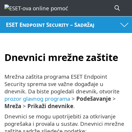
ESET Endpoint Security – Sadržaj
Dnevnici mrežne zaštite
Mrežna zaštita programa ESET Endpoint
Security sprema sve važne događaje u
dnevnik. Da biste pogledali dnevnik, otvorite
prozor glavnog programa
>
Podešavanje
>
Mreža
>
Prikaži dnevnike
.
Dnevnici se mogu upotrijebiti za otkrivanje
pogrešaka i provala u sustav. Dnevnici mrežne
zaštite sadrže sljedeće podatke: