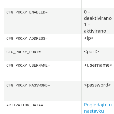
0 –
CFG_PROXY_ENABLED=
deaktivirano
1 –
aktivirano
<ip>
CFG_PROXY_ADDRESS=
<port>
CFG_PROXY_PORT=
<username>
CFG_PROXY_USERNAME=
<password>
CFG_PROXY_PASSWORD=
Pogledajte u
ACTIVATION_DATA=
nastavku