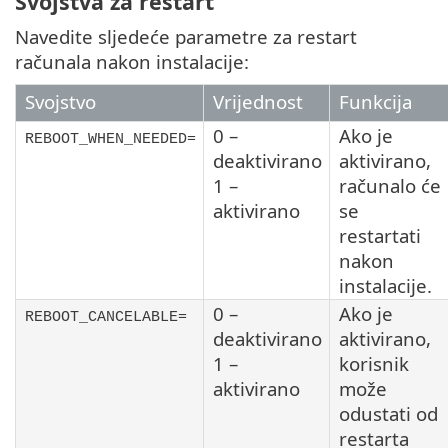
Svojstva za restart
Navedite sljedeće parametre za restart
računala nakon instalacije:
Svojstvo
Vrijednost
Funkcija
0 –
Ako je
REBOOT_WHEN_NEEDED=
deaktivirano
aktivirano,
1 –
računalo će
aktivirano
se
restartati
nakon
instalacije.
0 –
Ako je
REBOOT_CANCELABLE=
deaktivirano
aktivirano,
1 –
korisnik
aktivirano
može
odustati od
restarta