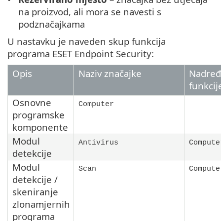
na proizvod, ali mora se navesti s
podznačajkama
U nastavku je naveden skup funkcija
programa ESET Endpoint Security:
Opis
Naziv značajke
Nadređ
funkcij
Osnovne
Computer
programske
komponente
Modul
Antivirus
Compute
detekcije
Modul
Scan
Compute
detekcije /
skeniranje
zlonamjernih
programa