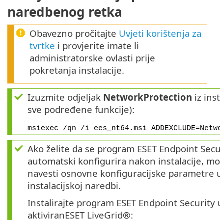
naredbenog retka
Obavezno pročitajte
Uvjeti korištenja za
tvrtke
i provjerite imate li
administratorske ovlasti prije
pokretanja instalacije.
Izuzmite odjeljak
NetworkProtection
iz ins
sve podređene funkcije):
msiexec /qn /i ees_nt64.msi ADDEXCLUDE=Netw
Ako želite da se program ESET Endpoint Secu
automatski konfigurira nakon instalacije, m
navesti osnovne konfiguracijske parametre 
instalacijskoj naredbi.
Instalirajte program ESET Endpoint Security 
aktiviranESET LiveGrid®: