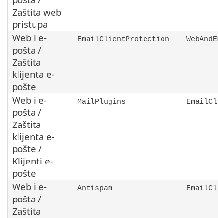
Zaštita web
pristupa
Web i e-
EmailClientProtection
WebAndE
pošta /
Zaštita
klijenta e-
pošte
Web i e-
MailPlugins
EmailCl
pošta /
Zaštita
klijenta e-
pošte /
Klijenti e-
pošte
Web i e-
Antispam
EmailCl
pošta /
Zaštita