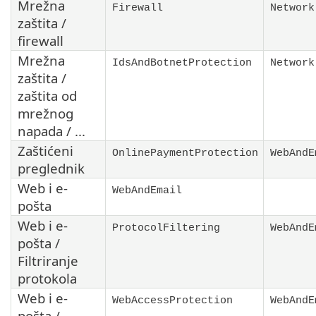
Mrežna
Firewall
Network
zaštita /
firewall
Mrežna
IdsAndBotnetProtection
Network
zaštita /
zaštita od
mrežnog
napada / ...
Zaštićeni
OnlinePaymentProtection
WebAndE
preglednik
Web i e-
WebAndEmail
pošta
Web i e-
ProtocolFiltering
WebAndE
pošta /
Filtriranje
protokola
Web i e-
WebAccessProtection
WebAndE
pošta /