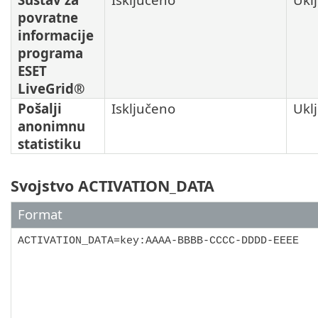
povratne
informacije
programa
ESET
LiveGrid®
Pošalji
Isključeno
Ukl
anonimnu
statistiku
Svojstvo ACTIVATION_DATA
Format
ACTIVATION_DATA=key:AAAA-BBBB-CCCC-DDDD-EEEE