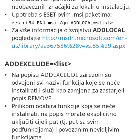
neobaveznih značajki za lokalnu instalaciju.
Upotreba s ESET-ovim .msi paketima:
ees_nt64_ENU.msi /qn ADDLOCAL=<list>
Za više informacija o svojstvu
ADDLOCAL
pogledajte
http://msdn.microsoft.com/en-
us/library/aa367536%28v=vs.85%29.aspx
ADDEXCLUDE=<list>
Na popisu ADDEXCLUDE zarezom su
odvojeni svi nazivi funkcija koje se neće
instalirati i služi kao zamjena za zastarjeli
popis REMOVE.
Prilikom odabira funkcije koja se neće
instalirati, na popis morate eksplicitno
uključiti cijeli put (tj. put sa svim
podfunkcijama) i povezanim nevidljivim
funkcijama.