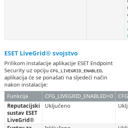
ESET LiveGrid® svojstvo
Prilikom instalacije aplikacije ESET Endpoint
Security uz opciju
,
CFG_LIVEGRID_ENABLED
aplikacija će se ponašati na sljedeći način
nakon instalacije:
Funkcija
CFG_LIVEGRID_ENABLED=0
CFG
Reputacijski
Uključeno
Ukl
sustav ESET
LiveGrid®
Sustav za
Isključeno
Ukl