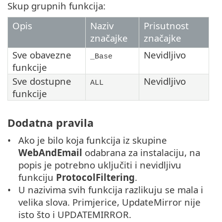
Skup grupnih funkcija:
Opis
Naziv
Prisutnost
značajke
značajke
Sve obavezne
Nevidljivo
_Base
funkcije
Sve dostupne
Nevidljivo
ALL
funkcije
Dodatna pravila
Ako je bilo koja funkcija iz skupine
WebAndEmail
odabrana za instalaciju, na
popis je potrebno uključiti i nevidljivu
funkciju
ProtocolFiltering
.
U nazivima svih funkcija razlikuju se mala i
velika slova. Primjerice, UpdateMirror nije
isto što i UPDATEMIRROR.