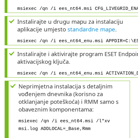
msiexec /qn /i ees_nt64.msi CFG_LIVEGRID_EN
Instalirajte u drugu mapu za instalaciju
aplikacije umjesto
standardne mape
.
msiexec /qn /i ees_nt64_enu.msi APPDIR=C:\E
Instalirajte i aktivirajte program ESET Endp
aktivacijskog ključa.
msiexec /qn /i ees_nt64_enu.msi ACTIVATION_
Neprimjetna instalacija s detaljnim
vođenjem dnevnika (korisno za
otklanjanje poteškoća) i RMM samo s
obaveznim komponentama:
msiexec /qn /i ees_nt64.msi /l*xv
msi.log ADDLOCAL=_Base,Rmm