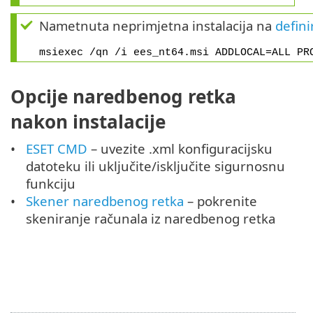
Nametnuta neprimjetna instalacija na
defin
msiexec /qn /i ees_nt64.msi ADDLOCAL=ALL PR
Opcije naredbenog retka
nakon instalacije
ESET CMD
– uvezite .xml konfiguracijsku
datoteku ili uključite/isključite sigurnosnu
funkciju
Skener naredbenog retka
– pokrenite
skeniranje računala iz naredbenog retka