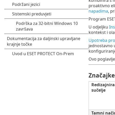
kombinira s m
proaktivno eli
napadima
, p
Program ESET
U odjeljku
Ins
kontekst i ola
Upotreba pro
jednostavno u
konfiguriranj
Ovo poglavlje
Značajke 
Redizajnira
sučelje
Tamni nači