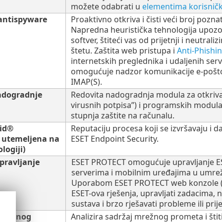
možete odabrati u
elementima korisničk
 antispyware
Proaktivno otkriva i čisti veći broj pozna
Napredna heuristička tehnologija upozo
softver, štiteći vas od prijetnji i neutrali
štetu. Zaštita web pristupa i
Anti-Phishi
internetskih preglednika i udaljenih serve
omogućuje nadzor komunikacije e-pošto
IMAP(S).
adogradnje
Redovita nadogradnja modula za otkriv
virusnih potpisa”) i programskih modula
stupnja zaštite na računalu.
rid®
Reputaciju procesa koji se izvršavaju i 
a utemeljena na
ESET Endpoint Security.
logiji)
pravljanje
ESET PROTECT omogućuje upravljanje E
serverima i mobilnim uređajima u umrež
Uporabom ESET PROTECT web konzole (E
ESET-ova rješenja, upravljati zadacima, 
sustava i brzo rješavati probleme ili pri
 mrežnog
Analizira sadržaj mrežnog prometa i štit