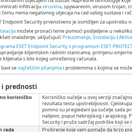
inimalnim utjecajem na sustav. Napredne tehnologije koje s
minirati infiltraciju
virusima
, spywareom, virusom trojan, c
ri čemu nema negativnog utjecaja na rad vašeg sustava i rač
 Endpoint Security prvenstveno je osmišljen za upotrebu 
talacija
možete pronaći teme pomoći podijeljene u nekoliko 
kšati snalaženje, uključujući
Preuzimanje
,
Instalaciju
i
Aktiva
grama ESET Endpoint Security s programom ESET PROTEC
pravljanje klijentskim radnim stanicama, primjenu smjernica 
e klijenata s bilo kojeg umreženog računala.
 bavi se
najčešćim pitanjima
i problemima s kojima se možet
i prednosti
no korisničko
Korisničko sučelje u ovoj verziji značajn
rezultata testa upotrebljivosti. Cjelokupa
pomno su pregledani pa sučelje sada pr
nalijevo, poput hebrejskog i arapskog. 
Security i pruža sadržaj podrške koji se
n rada
Proširenje koje vam pomaže da brzo pr