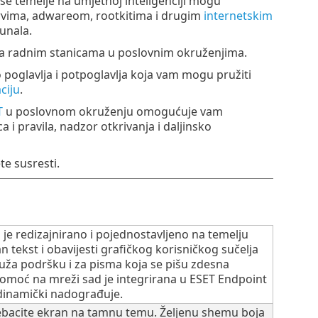
e temelje na umjetnoj inteligenciji mogu
rvima, adwareom, rootkitima i drugim
internetskim
unala.
na radnim stanicama u poslovnim okruženjima.
poglavlja i potpoglavlja koja vam mogu pružiti
ciju
.
T
u poslovnom okruženju omogućuje vam
i pravila, nadzor otkrivanja i daljinsko
e susresti.
o je redizajnirano i pojednostavljeno na temelju
n tekst i obavijesti grafičkog korisničkog sučelja
uža podršku i za pisma koja se pišu zdesna
Pomoć na mreži sad je integrirana u ESET Endpoint
 dinamički nadograđuje.
ebacite ekran na tamnu temu. Željenu shemu boja