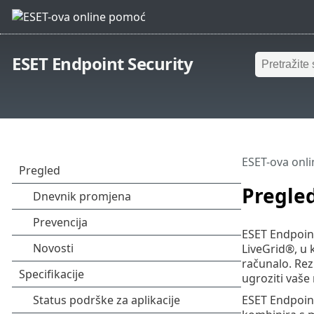
ESET Endpoint Security
ESET-ova onl
Pregle
ESET Endpoint
LiveGrid®, u k
računalo. Rez
ugroziti vaše
ESET Endpoint