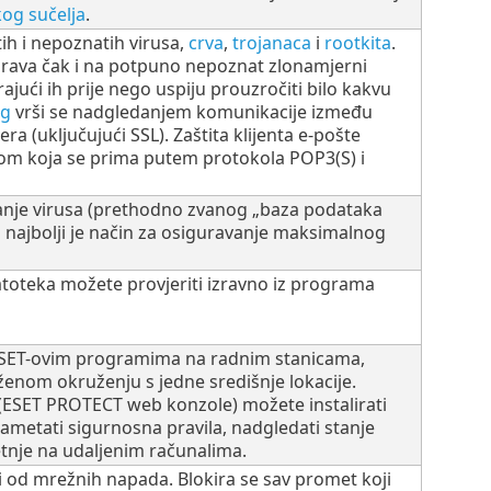
og sučelja
.
tih i nepoznatih virusa,
crva
,
trojanaca
i
rootkita
.
rava čak i na potpuno nepoznat zlonamjerni
zirajući ih prije nego uspiju prouzročiti bilo kakvu
ng
vrši se nadgledanjem komunikacije između
ra (uključujući SSL). Zaštita klijenta e-pošte
m koja se prima putem protokola POP3(S) i
anje virusa (prethodno zvanog „baza podataka
 najbolji je način za osiguravanje maksimalnog
datoteka možete provjeriti izravno iz programa
SET-ovim programima na radnim stanicama,
enom okruženju s jedne središnje lokacije.
SET PROTECT web konzole) možete instalirati
nametati sigurnosna pravila, nadgledati stanje
jetnje na udaljenim računalima.
i od mrežnih napada. Blokira se sav promet koji