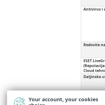
Antivirus i
Redovite n
ESET LiveG
(Reputacij
Cloud tehno
Daljinsko u
Your account, your cookies
Zaštita od