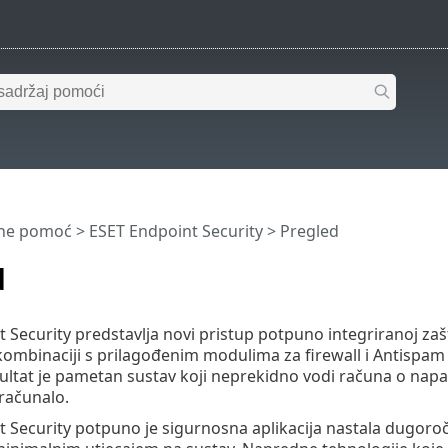
ine pomoć
>
ESET Endpoint Security
>
Pregled
d
 Security predstavlja novi pristup potpuno integriranoj zašt
ombinaciji s prilagođenim modulima za firewall i Antispam za
ultat je pametan sustav koji neprekidno vodi računa o nap
 računalo.
 Security potpuno je sigurnosna aplikacija nastala dugoro