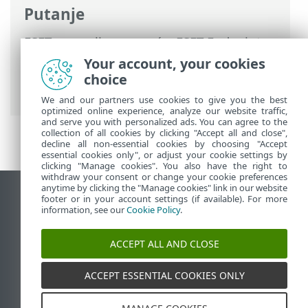
Putanje
ESET-ova online pomoć
>
ESET Endpoint
Security
>
Napredno podešavanje
>
Your account, your cookies
Zaštite
>
HIPS – sistem za sprečavanje
choice
upada
> Izuzeci iz HIPS-a
We and our partners use cookies to give you the best
optimized online experience, analyze our website traffic,
and serve you with personalized ads. You can agree to the
collection of all cookies by clicking "Accept all and close",
decline all non-essential cookies by choosing "Accept
essential cookies only", or adjust your cookie settings by
clicking "Manage cookies". You also have the right to
withdraw your consent or change your cookie preferences
anytime by clicking the "Manage cookies" link in our website
Prikaži stranicu za radnu površinu
footer or in your account settings (if available). For more
information, see our
Cookie Policy
.
End of Life
ESET-ova baza znanja
ACCEPT ALL AND CLOSE
ESET-ov forum
ESET Status Portal
ACCEPT ESSENTIAL COOKIES ONLY
Regionalna podrška