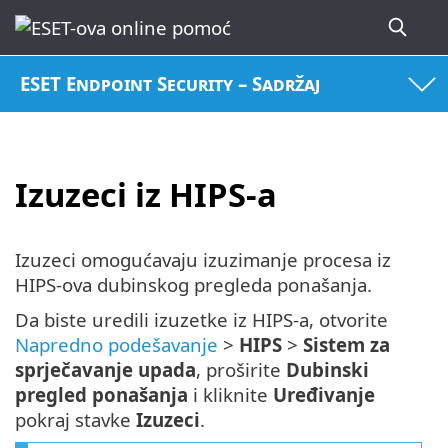
ESET Endpoint Security – Sadržaj
Izuzeci iz HIPS-a
Izuzeci omogućavaju izuzimanje procesa iz
HIPS-ova dubinskog pregleda ponašanja.
Da biste uredili izuzetke iz HIPS-a, otvorite
Napredno podešavanje
>
HIPS
>
Sistem za
sprječavanje upada
, proširite
Dubinski
pregled ponašanja
i kliknite
Uređivanje
pokraj stavke
Izuzeci
.