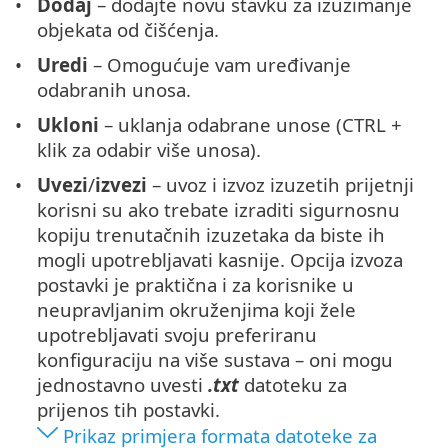
Dodaj
– dodajte novu stavku za izuzimanje
objekata od čišćenja.
Uredi
– Omogućuje vam uređivanje
odabranih unosa.
Ukloni
– uklanja odabrane unose (CTRL +
klik za odabir više unosa).
Uvezi
/
izvezi
– uvoz i izvoz izuzetih prijetnji
korisni su ako trebate izraditi sigurnosnu
kopiju trenutačnih izuzetaka da biste ih
mogli upotrebljavati kasnije. Opcija izvoza
postavki je praktična i za korisnike u
neupravljanim okruženjima koji žele
upotrebljavati svoju preferiranu
konfiguraciju na više sustava – oni mogu
jednostavno uvesti
.txt
datoteku za
prijenos tih postavki.
Prikaz primjera formata datoteke za