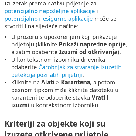
Izuzetak prema nazivu prijetnje za
potencijalno nepoželjne aplikacije
i
potencijalno nesigurne aplikacije
može se
stvoriti i na sljedeće načine:
U prozoru s upozorenjem koji prikazuje
prijetnju (kliknite
Prikaži napredne opcije
,
a zatim odaberite
Izuzmi od otkrivanja
).
U kontekstnom izborniku dnevnika
odaberite
Čarobnjak za stvaranje izuzetih
detekcija poznatih prijetnji
.
Kliknite na
Alati
>
Karantena
, a potom
desnom tipkom miša kliknite datoteku u
karanteni te odaberite stavku
Vrati i
izuzmi
u kontekstnom izborniku.
Kriteriji za objekte koji su
izuzete otkrivene prijetnje