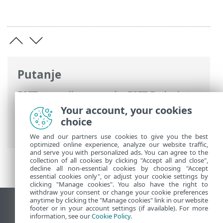
Putanje
ESET-ova online pomoć
>
ESET Endpoint
Security
>
Napredno podešavanje
>
Your account, your cookies
Skeniranja
>
Izuzeci
> Izuzeci detekcija
choice
poznatih prijetnji
We and our partners use cookies to give you the best
optimized online experience, analyze our website traffic,
and serve you with personalized ads. You can agree to the
collection of all cookies by clicking "Accept all and close",
decline all non-essential cookies by choosing "Accept
essential cookies only", or adjust your cookie settings by
clicking "Manage cookies". You also have the right to
withdraw your consent or change your cookie preferences
anytime by clicking the "Manage cookies" link in our website
Prikaži stranicu za radnu površinu
footer or in your account settings (if available). For more
information, see our
Cookie Policy
.
End of Life