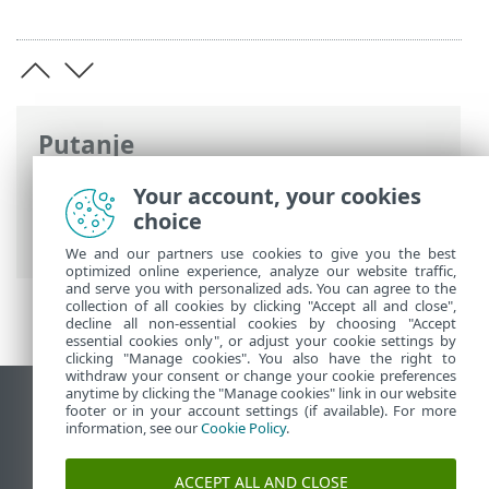
Putanje
ESET-ova online pomoć
>
ESET Endpoint
Your account, your cookies
Security
>
Napredno podešavanje
>
choice
Obavijesti
> Obavijesti na radnoj površini
We and our partners use cookies to give you the best
optimized online experience, analyze our website traffic,
and serve you with personalized ads. You can agree to the
collection of all cookies by clicking "Accept all and close",
decline all non-essential cookies by choosing "Accept
essential cookies only", or adjust your cookie settings by
clicking "Manage cookies". You also have the right to
withdraw your consent or change your cookie preferences
anytime by clicking the "Manage cookies" link in our website
Prikaži stranicu za radnu površinu
footer or in your account settings (if available). For more
information, see our
Cookie Policy
.
End of Life
ESET-ova baza znanja
ACCEPT ALL AND CLOSE