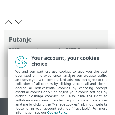
Putanje
ESET-ova online pomoć
>
ESET Endpoint
Security
>
Napredno podešavanje
>
Your account, your cookies
Obavijesti
>
Obavijesti na radnoj površini
choice
> Prilagodba obavijesti
We and our partners use cookies to give you the best
optimized online experience, analyze our website traffic,
and serve you with personalized ads. You can agree to the
collection of all cookies by clicking "Accept all and close",
decline all non-essential cookies by choosing "Accept
essential cookies only", or adjust your cookie settings by
clicking "Manage cookies". You also have the right to
withdraw your consent or change your cookie preferences
anytime by clicking the "Manage cookies" link in our website
Prikaži stranicu za radnu površinu
footer or in your account settings (if available). For more
information, see our
Cookie Policy
.