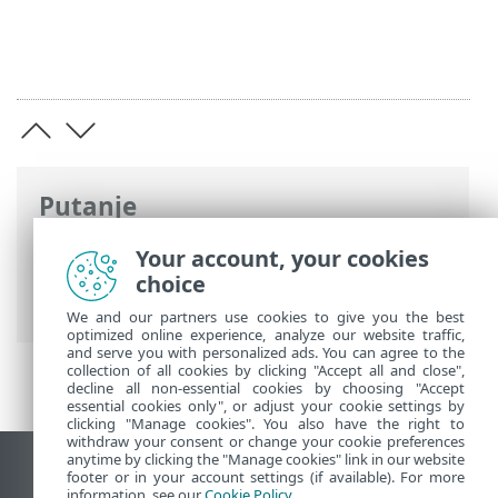
Putanje
ESET-ova online pomoć
>
ESET Endpoint
Your account, your cookies
Security
>
Napredno podešavanje
>
choice
Otklanjanje poteškoća > Dnevnici
We and our partners use cookies to give you the best
optimized online experience, analyze our website traffic,
and serve you with personalized ads. You can agree to the
collection of all cookies by clicking "Accept all and close",
decline all non-essential cookies by choosing "Accept
essential cookies only", or adjust your cookie settings by
clicking "Manage cookies". You also have the right to
withdraw your consent or change your cookie preferences
anytime by clicking the "Manage cookies" link in our website
Prikaži stranicu za radnu površinu
footer or in your account settings (if available). For more
information, see our
Cookie Policy
.