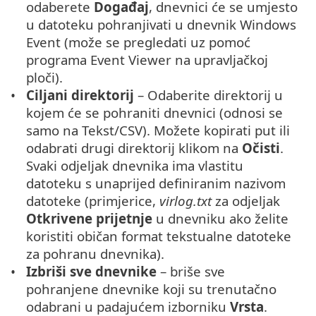
odaberete
Događaj
, dnevnici će se umjesto
u datoteku pohranjivati u dnevnik Windows
Event (može se pregledati uz pomoć
programa Event Viewer na upravljačkoj
ploči).
Ciljani direktorij
– Odaberite direktorij u
kojem će se pohraniti dnevnici (odnosi se
samo na Tekst/CSV). Možete kopirati put ili
odabrati drugi direktorij klikom na
Očisti
.
Svaki odjeljak dnevnika ima vlastitu
datoteku s unaprijed definiranim nazivom
datoteke (primjerice,
virlog.txt
za odjeljak
Otkrivene prijetnje
u dnevniku ako želite
koristiti običan format tekstualne datoteke
za pohranu dnevnika).
Izbriši sve dnevnike
– briše sve
pohranjene dnevnike koji su trenutačno
odabrani u padajućem izborniku
Vrsta
.