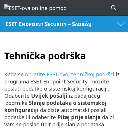
ESET Endpoint Security – Sadržaj
Tehnička podrška
Kada se
obratite ESET-ovoj tehničkoj podršci
iz
programa ESET Endpoint Security, možete
poslati podatke o sistemskoj konfiguraciji.
Odaberite
Uvijek pošalji
iz padajućeg
izbornika
Slanje podataka o sistemskoj
konfiguraciji
da biste automatski poslali
podatke ili odaberite
Pitaj prije slanja
da bi
vam se poslao upit prije slanja podataka.