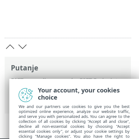
Putanje
ESET-ova online pomoć
>
ESET Endpoint
Security
>
Napredno podešavanje
>
Your account, your cookies
Otklanjanje poteškoća > Tehnička
choice
podrška
We and our partners use cookies to give you the best
optimized online experience, analyze our website traffic,
and serve you with personalized ads. You can agree to the
collection of all cookies by clicking "Accept all and close",
decline all non-essential cookies by choosing "Accept
essential cookies only", or adjust your cookie settings by
clicking "Manage cookies". You also have the right to