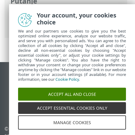
Putanje
ESET-ova online pomoć
>
ESET Endpoint
Your account, your cookies
Security
>
Napredno podešavanje
>
choice
Zaštite
>
SSL/TLS
> Pravila certifikata
We and our partners use cookies to give you the best
optimized online experience, analyze our website traffic,
and serve you with personalized ads. You can agree to the
collection of all cookies by clicking "Accept all and close",
decline all non-essential cookies by choosing "Accept
essential cookies only", or adjust your cookie settings by
clicking "Manage cookies". You also have the right to
withdraw your consent or change your cookie preferences
anytime by clicking the "Manage cookies" link in our website
Prikaži stranicu za radnu površinu
footer or in your account settings (if available). For more
information, see our
Cookie Policy
.
End of Life
ESET-ova baza znanja
ACCEPT ALL AND CLOSE
ESET-ov forum
ESET Status Portal
ACCEPT ESSENTIAL COOKIES ONLY
Regionalna podrška
MANAGE COOKIES
© 1992 - 2026 ESET, spol. s
Upravljanje kolačićima