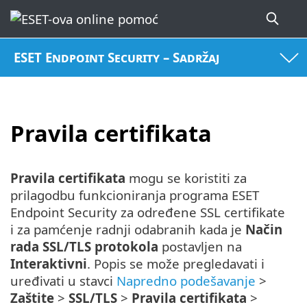
ESET Endpoint Security – Sadržaj
Pravila certifikata
Pravila certifikata
mogu se koristiti za
prilagodbu funkcioniranja programa ESET
Endpoint Security za određene SSL certifikate
i za pamćenje radnji odabranih kada je
Način
rada SSL/TLS protokola
postavljen na
Interaktivni
. Popis se može pregledavati i
uređivati u stavci
Napredno podešavanje
>
Zaštite
>
SSL/TLS
>
Pravila certifikata
>