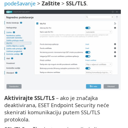
podešavanje
>
Zaštite
>
SSL/TLS
.
Aktivirajte SSL/TLS
– ako je značajka
deaktivirana, ESET Endpoint Security neće
skenirati komunikaciju putem SSL/TLS
protokola.