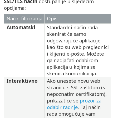
SSL/TLS način
dostupan je u sljedećim
opcijama:
Način filtriranja
Opis
Automatski
Standardni način rada
skenirat će samo
odgovarajuće aplikacije
kao što su web preglednici
i klijenti e-pošte. Možete
ga nadjačati odabirom
aplikacija u kojima se
skenira komunikacija.
Interaktivno
Ako unesete novu web
stranicu s SSL zaštitom (s
nepoznatim certifikatom),
prikazat će se
prozor za
odabir radnje
. Taj način
rada omogućuje vam