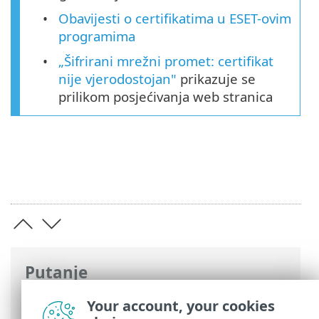
Obavijesti o certifikatima u ESET-ovim
programima
„Šifrirani mrežni promet: certifikat
nije vjerodostojan"
prikazuje se
prilikom posjećivanja web stranica
Putanje
ESET-ova online pomoć
>
ESET Endpoint
Your account, your cookies
Security
>
Napredno podešavanje
>