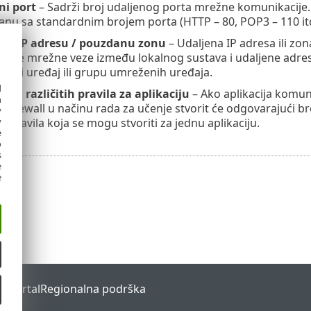
ni port
– Sadrži broj udaljenog porta mrežne komunikacije. M
nu sa standardnim brojem porta (HTTP – 80, POP3 – 110 itd
nu IP adresu / pouzdanu zonu
– Udaljena IP adresa ili zo
ju sve mrežne veze između lokalnog sustava i udaljene adrese
eđeni uređaj ili grupu umreženih uređaja.
d
oj različitih pravila za aplikaciju
– Ako aplikacija komunic
h
, firewall u načinu rada za učenje stvorit će odgovarajući br
y
j pravila koja se mogu stvoriti za jednu aplikaciju.
y
e
o
s
e
e
s Portal
Regionalna podrška