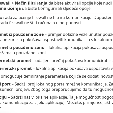
rewall
>
Način filtriranja
da biste aktivirali opcije koje nudi
ina učenja
da biste konfigurirali sljedeće opcije:
u rada za učenje firewall ne filtrira komunikaciju. Dopušten
rada firewall ne štiti računalo u potpunosti.
omet iz pouzdane zone
– primjer dolazne veze unutar pouzda
ne zone, a pokušava uspostaviti komunikaciju s lokalnom 
romet u pouzdanu zonu
– lokalna aplikacija pokušava uspos
režama u pouzdanoj zoni.
ernetski promet
– udaljeni uređaj pokušava komunicirati s
ternetski promet
– lokalna aplikacija pokušava uspostaviti
k omogućuje definiranje parametara koji će se dodati novos
i port
– Sadrži broj lokalnog porta mrežne komunikacije. Z
sumični brojevi. Zbog toga preporučujemo da tu mogućnost
ciju
– Sadrži naziv lokalne aplikacije. Ta je mogućnost pogod
u komunikaciju za cijelu aplikaciju). Možete, primjerice, akt
e.