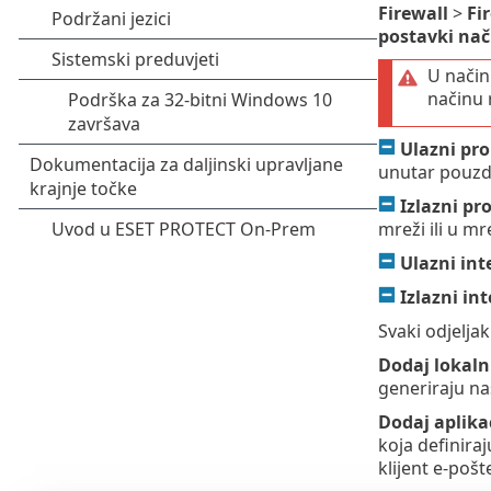
Firewall
>
Fi
postavki nač
U način
načinu 
Ulazni pr
unutar pouzda
Izlazni p
mreži ili u m
Ulazni int
Izlazni in
Svaki odjelja
Dodaj lokaln
generiraju na
Dodaj aplika
koja definiraj
klijent e-pošt