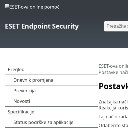
ESET Endpoint Security
ESET-ova onl
Postavke nači
Postavk
Značajka nači
Reakcija kori
Taj način rad
Odaberite st