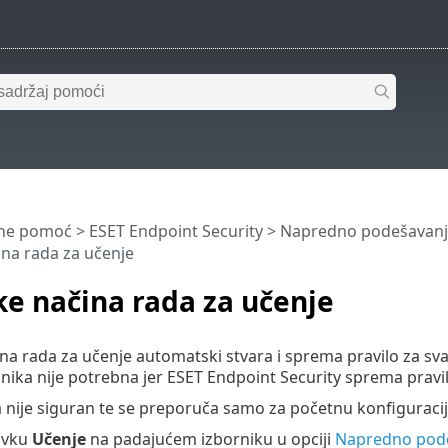
ine pomoć
>
ESET Endpoint Security
>
Napredno podešavanj
na rada za učenje
e načina rada za učenje
na rada za učenje automatski stvara i sprema pravilo za sv
snika nije potrebna jer ESET Endpoint Security sprema prav
a nije siguran te se preporuča samo za početnu konfiguraciju
avku
Učenje
na padajućem izborniku u opciji
Napredno pod