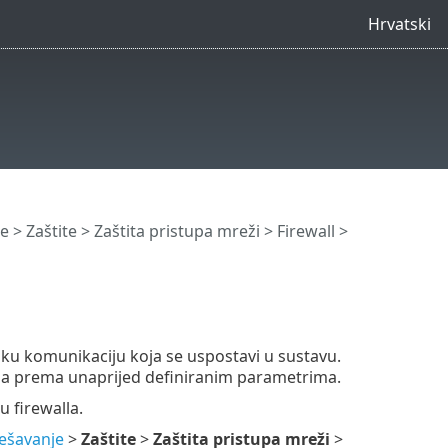
Hrvatski
e
>
Zaštite
>
Zaštita pristupa mreži
>
Firewall
>
aku komunikaciju koja se uspostavi u sustavu.
ila prema unaprijed definiranim parametrima.
 firewalla.
ešavanje
>
Zaštite
>
Zaštita pristupa mreži
>