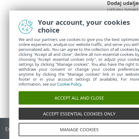
Dodaj udalje
uslugu poveza
Dodaj udalje
Your account, your cookies
koja definira
choice
akcije za odr
We and our partners use cookies to give you the best optimize
Maksimalan br
online experience, analyze our website traffic, and serve you wit
adresama itd.
personalized ads. You can agree to the collection of all cookies b
ograničite bro
clicking "Accept all and close", decline all non-essential cookies b
choosing "Accept essential cookies only", or adjust your cooki
settings by clicking "Manage cookies". You also have the right t
withdraw your consent or change your cookie preference
anytime by clicking the "Manage cookies" link in our websit
footer or in your account settings (if available). For mor
information, see our
Cookie Policy
.
ACCEPT ALL AND CLOSE
ACCEPT ESSENTIAL COOKIES ONLY
End of Life
ESET-ova baza znanja
ESET-ov forum
ESET Statu
MANAGE COOKIES