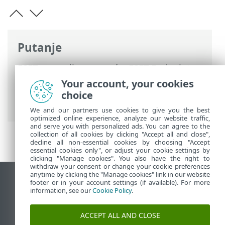
Putanje
ESET-ova online pomoć
>
ESET Endpoint
Security
>
Napredno podešavanje
>
Your account, your cookies
Zaštite
>
Zaštita klijenta e-pošte
> Zaštita
choice
prijenosa e-pošte
We and our partners use cookies to give you the best
optimized online experience, analyze our website traffic,
and serve you with personalized ads. You can agree to the
collection of all cookies by clicking "Accept all and close",
decline all non-essential cookies by choosing "Accept
essential cookies only", or adjust your cookie settings by
clicking "Manage cookies". You also have the right to
withdraw your consent or change your cookie preferences
anytime by clicking the "Manage cookies" link in our website
Prikaži stranicu za radnu površinu
footer or in your account settings (if available). For more
information, see our
Cookie Policy
.
End of Life
ESET-ova baza znanja
ACCEPT ALL AND CLOSE
ESET-ov forum