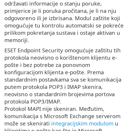
održavati informacije o stanju poruke,
primjerice je li poruka pročitana, je li na nju
odgovoreno ili je izbrisana. Modul zaštite koji
omogućuje tu kontrolu automatski se pokreće
prilikom pokretanja sustava i ostaje aktivan u
memoriji.
ESET Endpoint Security omogućuje zaštitu tih
protokola neovisno o korištenom klijentu e-
pošte i bez potrebe za ponovnom
konfiguracijom klijenta e-pošte. Prema
standardnim postavkama sva se komunikacija
putem protokola POP3 i IMAP skenira,
neovisno o standardnim brojevima portova
protokola POP3/IMAP.
Protokol MAPI nije skeniran. Međutim,
komunikacija s Microsoft Exchange serverom
može se skenirati
integracijskim modulom
u
klijentima e-pošte kao što je Microsoft