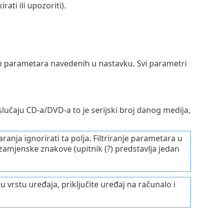
ati ili upozoriti).
lih parametara navedenih u nastavku. Svi parametri
 slučaju CD-a/DVD-a to je serijski broj danog medija,
ranja ignorirati ta polja. Filtriranje parametara u
a zamjenske znakove (upitnik (?) predstavlja jedan
u vrstu uređaja, priključite uređaj na računalo i