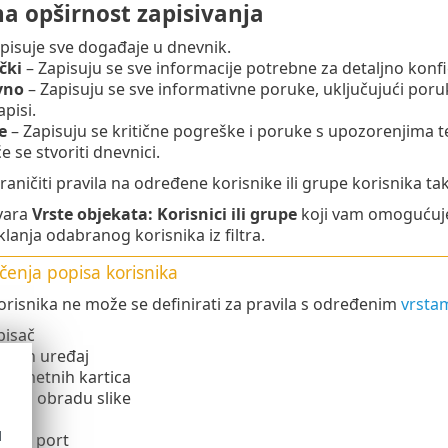
a opširnost zapisivanja
pisuje sve događaje u dnevnik.
čki
– Zapisuju se sve informacije potrebne za detaljno konf
vno
– Zapisuju se sve informativne poruke, uključujući poru
pisi.
e
– Zapisuju se kritične pogreške i poruke s upozorenjima te
e se stvoriti dnevnici.
aničiti pravila na određene korisnike ili grupe korisnika t
vara
Vrste objekata: Korisnici ili grupe
koji vam omogućuje 
lanja odabranog korisnika iz filtra.
čenja popisa korisnika
orisnika ne može se definirati za pravila s određenim
vrsta
pisač
tooth uređaj
 pametnih kartica
j za obradu slike
em
d
COM port