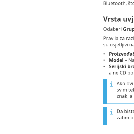
Bluetooth, što
Vrsta uv
Odaberi
Grup
Pravila za ra
su osjetljivi 
Proizvođa
Model
– Na
Serijski br
a ne CD po
Ako ovi
svim te
znak, a 
Da biste
zatim p