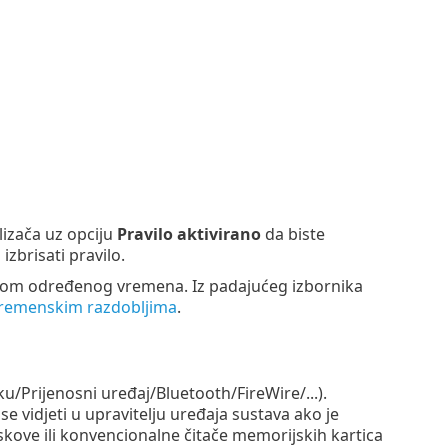
klizača uz opciju
Pravilo aktivirano
da biste
 izbrisati pravilo.
ekom određenog vremena. Iz padajućeg izbornika
remenskim razdobljima
.
/Prijenosni uređaj/Bluetooth/FireWire/...).
e vidjeti u upravitelju uređaja sustava ako je
kove ili konvencionalne čitače memorijskih kartica