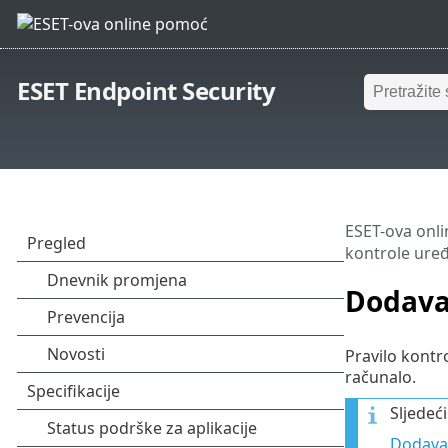
ESET Endpoint Security
ESET-ova onl
kontrole uređ
Dodavan
Pravilo kontro
računalo.
Sljedeć
Dodavan