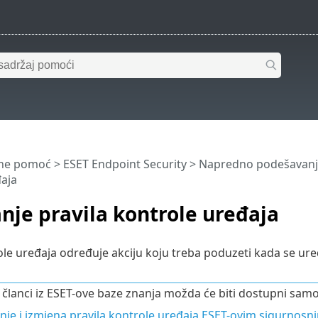
ine pomoć
>
ESET Endpoint Security
>
Napredno podešavanj
aja
je pravila kontrole uređaja
le uređaja određuje akciju koju treba poduzeti kada se uređaj
i članci iz ESET-ove baze znanja možda će biti dostupni sam
je i izmjena pravila kontrole uređaja ESET-ovim sigurno