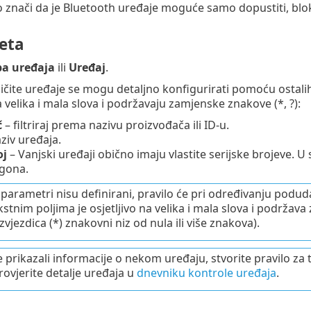
 znači da je Bluetooth uređaje moguće samo dopustiti, blokir
jeta
a uređaja
ili
Uređaj
.
zličite uređaje se mogu detaljno konfigurirati pomoću osta
na velika i mala slova i podržavaju zamjenske znakove (*, ?):
č
– filtriraj prema nazivu proizvođača ili ID-u.
ziv uređaja.
oj
– Vanjski uređaji obično imaju vlastite serijske brojeve. U
gona.
 parametri nisu definirani, pravilo će pri određivanju poduda
kstnim poljima je osjetljivo na velika i mala slova i podržav
zvjezdica (*) znakovni niz od nula ili više znakova).
 prikazali informacije o nekom uređaju, stvorite pravilo za t
rovjerite detalje uređaja u
dnevniku kontrole uređaja
.