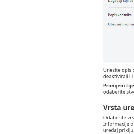
Unesite opis 
deaktivirali il
Primijeni ti
odaberite stv
Vrsta ur
Odaberite vrs
Informacije o
uređaj priklj