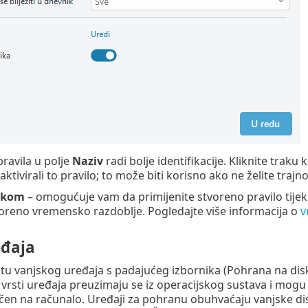
pravila u polje
Naziv
radi bolje identifikacije. Kliknite traku 
i aktivirali to pravilo; to može biti korisno ako ne želite trajno
jekom
– omogućuje vam da primijenite stvoreno pravilo tij
oreno vremensko razdoblje. Pogledajte više informacija o
v
eđaja
tu vanjskog uređaja s padajućeg izbornika (Pohrana na disku
 vrsti uređaja preuzimaju se iz operacijskog sustava i mogu s
učen na računalo. Uređaji za pohranu obuhvaćaju vanjske dis