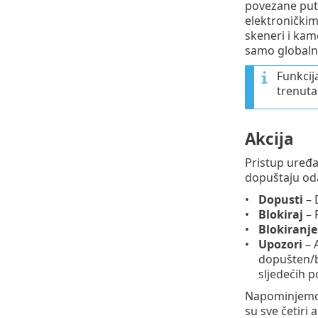
povezane pute
elektroničkim 
skeneri i kam
samo globalno
Funkcij
trenuta
Akcija
Pristup uređa
dopuštaju oda
Dopusti
– 
Blokiraj
– 
Blokiranje
Upozori
– A
dopušten/bl
sljedećih p
Napominjemo d
su sve četiri 