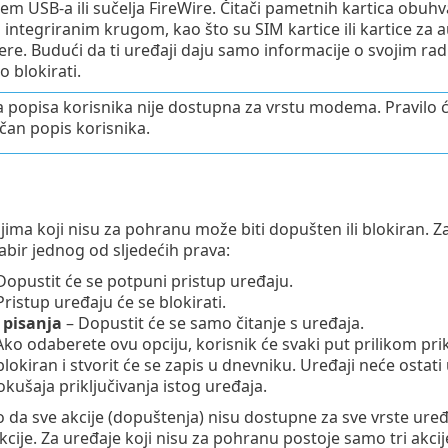
m USB-a ili sučelja FireWire. Čitači pametnih kartica obuh
integriranim krugom, kao što su SIM kartice ili kartice za a
ere. Budući da ti uređaji daju samo informacije o svojim ra
 blokirati.
a popisa korisnika nije dostupna za vrstu modema. Pravilo će 
čan popis korisnika.
jima koji nisu za pohranu može biti dopušten ili blokiran. Z
bir jednog od sljedećih prava:
Dopustit će se potpuni pristup uređaju.
Pristup uređaju će se blokirati.
 pisanja
– Dopustit će se samo čitanje s uređaja.
ko odaberete ovu opciju, korisnik će svaki put prilikom prikl
okiran i stvorit će se zapis u dnevniku. Uređaji neće ostati 
okušaja priključivanja istog uređaja.
a sve akcije (dopuštenja) nisu dostupne za sve vrste uređ
akcije. Za uređaje koji nisu za pohranu postoje samo tri akcij