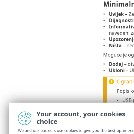
Minimaln
Uvijek
– Za
Dijagnosti
Informati
navedeni za
Upozorenj
Ništa
– neć
Moguće je ogr
Dodaj
– ot
Ukloni
– Uk
Ograni
Popis k
USB 
Blue
Your account, your cookies
Čitač
Uređa
choice
Mod
We and our partners use cookies to give you the best optimize
LPT/