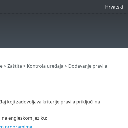
Hrvatski
e
>
Zaštite
>
Kontrola uređaja
> Dodavanje pravila
 koji zadovoljava kriterije pravila priključi na
o na engleskom jeziku:
snim programima