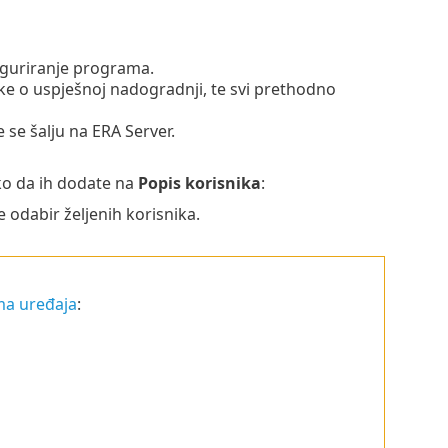
iguriranje programa.
ke o uspješnoj nadogradnji, te svi prethodno
 se šalju na ERA Server.
ako da ih dodate na
Popis korisnika
:
odabir željenih korisnika.
ma uređaja
: