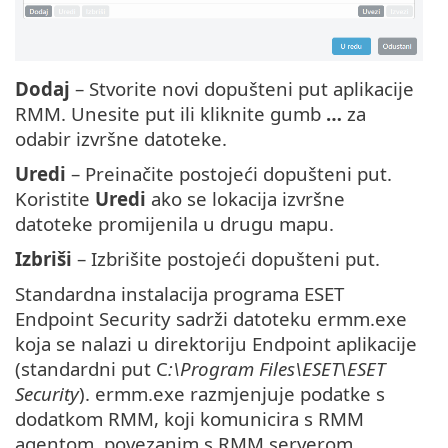
Dodaj
– Stvorite novi dopušteni put aplikacije
RMM. Unesite put ili kliknite gumb
…
za
odabir izvršne datoteke.
Uredi
– Preinačite postojeći dopušteni put.
Koristite
Uredi
ako se lokacija izvršne
datoteke promijenila u drugu mapu.
Izbriši
– Izbrišite postojeći dopušteni put.
Standardna instalacija programa ESET
Endpoint Security sadrži datoteku ermm.exe
koja se nalazi u direktoriju Endpoint aplikacije
(standardni put C
:\Program Files\ESET\ESET
Security
). ermm.exe razmjenjuje podatke s
dodatkom RMM, koji komunicira s RMM
agentom, povezanim s RMM serverom.