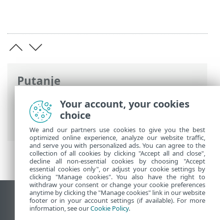
Putanje
ESET-ova online pomoć
>
ESET Endpoint
Your account, your cookies
Security
>
Najčešća pitanja
> Kako
choice
aktivirati daljinsko praćenje i upravljanje
We and our partners use cookies to give you the best
optimized online experience, analyze our website traffic,
and serve you with personalized ads. You can agree to the
collection of all cookies by clicking "Accept all and close",
decline all non-essential cookies by choosing "Accept
essential cookies only", or adjust your cookie settings by
clicking "Manage cookies". You also have the right to
withdraw your consent or change your cookie preferences
anytime by clicking the "Manage cookies" link in our website
Prikaži stranicu za radnu površinu
footer or in your account settings (if available). For more
information, see our
Cookie Policy
.
End of Life