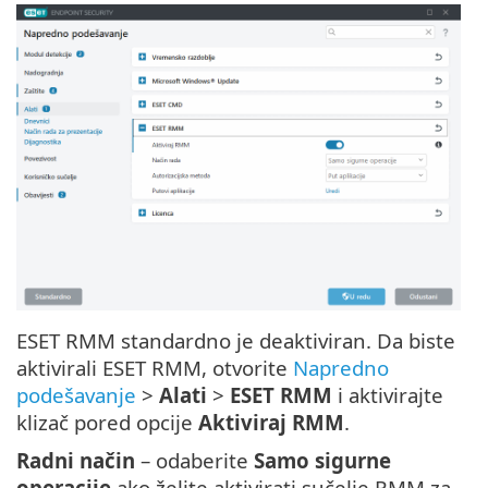
ESET RMM standardno je deaktiviran. Da biste
aktivirali ESET RMM, otvorite
Napredno
podešavanje
>
Alati
>
ESET RMM
i aktivirajte
klizač pored opcije
Aktiviraj RMM
.
Radni način
– odaberite
Samo sigurne
operacije
ako želite aktivirati sučelje RMM za