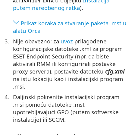
u odjeljku
Instalacija
ACTIVATION_DATA
putem naredbenog retka
).
Prikaz koraka za stvaranje paketa .mst u
alatu Orca
Nije obavezno: za
uvoz
prilagođene
konfiguracijske datoteke .xml za program
ESET Endpoint Security (npr. da biste
aktivirali RMM ili konfigurirali postavke
proxy servera), postavite datoteku
cfg.xml
na istu lokaciju kao i instalacijski program
.msi.
Daljinski pokrenite instalacijski program
.msi pomoću datoteke .mst
upotrebljavajući GPO (putem softverske
instalacije) ili SCCM.