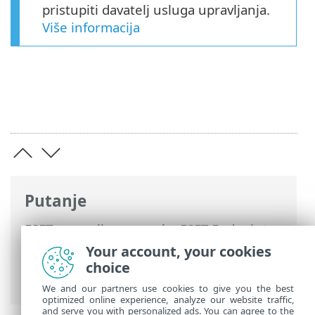
pristupiti davatelj usluga upravljanja.
Više informacija
Putanje
ESET-ova online pomoć
>
ESET Endpoint
Security
>
Postavi program ESET Endpoint
Your account, your cookies
Security > Instalacija pomoću GPO-a ili
choice
SCCM-a
We and our partners use cookies to give you the best
optimized online experience, analyze our website traffic,
and serve you with personalized ads. You can agree to the