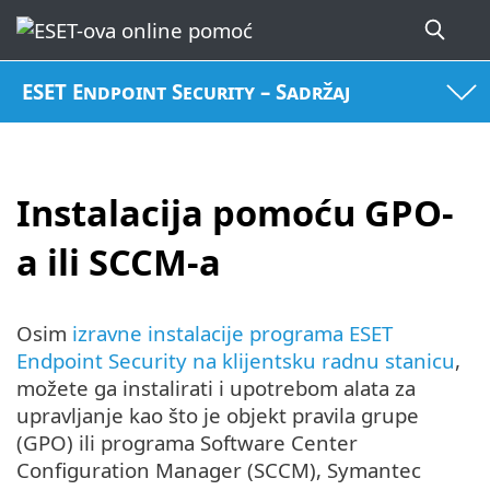
ESET Endpoint Security – Sadržaj
Instalacija pomoću GPO-
a ili SCCM-a
Osim
izravne instalacije programa ESET
Endpoint Security na klijentsku radnu stanicu
,
možete ga instalirati i upotrebom alata za
upravljanje kao što je objekt pravila grupe
(GPO) ili programa Software Center
Configuration Manager (SCCM), Symantec