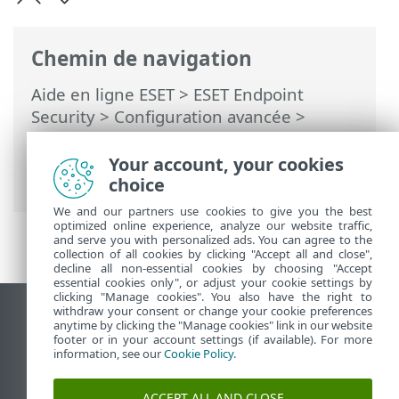
Chemin de navigation
Aide en ligne ESET
>
ESET Endpoint
Security
>
Configuration avancée
>
Protections
>
Protection de l’accès Web
>
Contrôle Web
> Boîte de dialogue -
Your account, your cookies
Filtrage Web
choice
We and our partners use cookies to give you the best
optimized online experience, analyze our website traffic,
and serve you with personalized ads. You can agree to the
collection of all cookies by clicking "Accept all and close",
decline all non-essential cookies by choosing "Accept
essential cookies only", or adjust your cookie settings by
clicking "Manage cookies". You also have the right to
withdraw your consent or change your cookie preferences
Afficher le site des postes de travail
anytime by clicking the "Manage cookies" link in our website
footer or in your account settings (if available). For more
End of Life
information, see our
Cookie Policy
.
Base de connaissances ESET
Forum ESET
ACCEPT ALL AND CLOSE