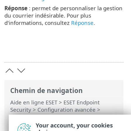
Réponse
: permet de personnaliser la gestion
du courrier indésirable. Pour plus
d'informations, consultez
Réponse
.
Chemin de navigation
Aide en ligne ESET
>
ESET Endpoint
Security
>
Configuration avancée
>
Protections
>
Protection du client de
messagerie
> Protection des boîtes aux
Your account, your cookies