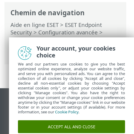
Chemin de navigation
Aide en ligne ESET
>
ESET Endpoint
Security
>
Configuration avancée
>
Protections
>
Protection du client de
messagerie
>
Protection des boîtes aux
Your account, your cookies
lettres
> Intégrations
choice
We and our partners use cookies to give you the best
optimized online experience, analyze our website traffic,
and serve you with personalized ads. You can agree to the
collection of all cookies by clicking "Accept all and close",
decline all non-essential cookies by choosing "Accept
essential cookies only", or adjust your cookie settings by
clicking "Manage cookies". You also have the right to
withdraw your consent or change your cookie preferences
Afficher le site des postes de travail
anytime by clicking the "Manage cookies" link in our website
footer or in your account settings (if available). For more
End of Life
information, see our
Cookie Policy
.
Base de connaissances ESET
Forum ESET
ACCEPT ALL AND CLOSE
ESET Status Portal