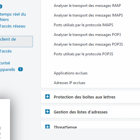
d
h
y