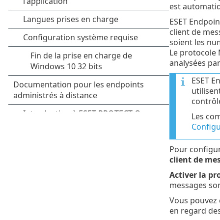
est automatiq
ESET Endpoint
client de mes
soient les n
Le protocole 
analysées par
ESET En
utilise
contrôl
Les com
Configu
Pour configur
client de me
Activer la p
messages sont
Vous pouvez c
en regard des 