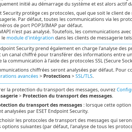
uement initié au démarrage du système et est alors actif 
 Security protège ces protocoles, quel que soit le client de 
sagerie. Par défaut, toutes les communications via les pro
uméros de port POP3/IMAP par défaut.
MAPI n'est pas analysé. Toutefois, les communications avec
 le
module d'intégration
dans les clients de messagerie tel
dpoint Security prend également en charge l'analyse des pr
nt un canal chiffré pour transférer des informations entre un
e la communication à l'aide des protocoles SSL (Secure Socke
munications chiffrées seront analysées par défaut. Pour con
rations avancées
>
Protections
>
SSL/TLS
.
er la protection du transport des messages, ouvrez
Config
ssagerie
>
Protection du transport des messages
.
rotection du transport des messages
: lorsque cette option
 analysées par ESET Endpoint Security.
hoisir les protocoles de transport des messages qui seront
options suivantes (par défaut, l'analyse de tous les protocol