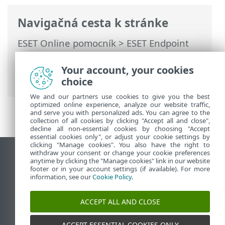
Navigačná cesta k stránke
ESET Online pomocník
>
ESET Endpoint
Security
>
Rozšírené nastavenia
>
Ochrana
>
HIPS (Host-based Intrusion
Your account, your cookies
Prevention System)
> HIPS vylúčenia
choice
We and our partners use cookies to give you the best
optimized online experience, analyze our website traffic,
and serve you with personalized ads. You can agree to the
collection of all cookies by clicking "Accept all and close",
decline all non-essential cookies by choosing "Accept
essential cookies only", or adjust your cookie settings by
clicking "Manage cookies". You also have the right to
withdraw your consent or change your cookie preferences
Zobraziť stránku ako na počítači
anytime by clicking the "Manage cookies" link in our website
footer or in your account settings (if available). For more
End of Life
information, see our
Cookie Policy
.
Databáza znalostí ESET
ESET Fórum
ACCEPT ALL AND CLOSE
ESET Status Portal
Technická podpora
ACCEPT ESSENTIAL COOKIES ONLY