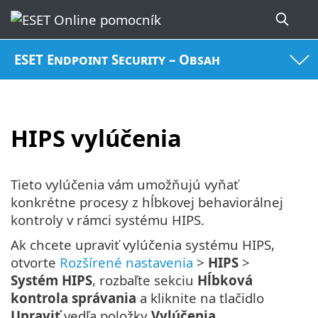
ESET Endpoint Security – Obsah
HIPS vylúčenia
Tieto vylúčenia vám umožňujú vyňať
konkrétne procesy z hĺbkovej behaviorálnej
kontroly v rámci systému HIPS.
Ak chcete upraviť vylúčenia systému HIPS,
otvorte
Rozšírené nastavenia
>
HIPS
>
Systém HIPS
, rozbaľte sekciu
Hĺbková
kontrola správania
a kliknite na tlačidlo
Upraviť
vedľa položky
Vylúčenia
.