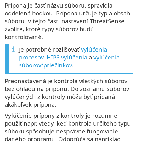
Prípona je časť názvu súboru, spravidla
oddelená bodkou. Prípona určuje typ a obsah
súboru. V tejto časti nastavení ThreatSense
zvolíte, ktoré typy súborov budú
kontrolované.
Je potrebné rozlišovať
vylúčenia
procesov
,
HIPS vylúčenia
a
vylúčenia
súborov/priečinkov
.
Prednastavená je kontrola všetkých súborov
bez ohľadu na príponu. Do zoznamu súborov
vylúčených z kontroly môže byť pridaná
akákoľvek prípona.
Vylúčenie prípony z kontroly je rozumné
použiť napr. vtedy, keď kontrola určitého typu
súboru spôsobuje nesprávne fungovanie
daného programu. Odporúča sa napríklad