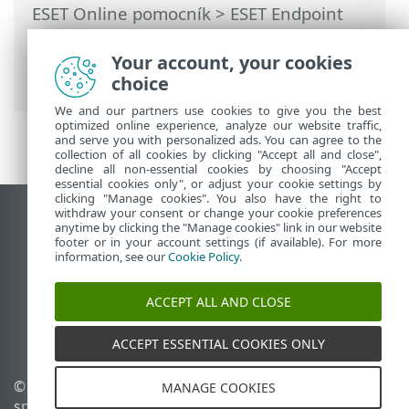
ESET Online pomocník
>
ESET Endpoint
Security
>
Rozšírené nastavenia
>
Ochrana
>
ThreatSense
> Prípony
Your account, your cookies
súborov vylúčené z kontroly
choice
We and our partners use cookies to give you the best
optimized online experience, analyze our website traffic,
and serve you with personalized ads. You can agree to the
collection of all cookies by clicking "Accept all and close",
decline all non-essential cookies by choosing "Accept
essential cookies only", or adjust your cookie settings by
clicking "Manage cookies". You also have the right to
withdraw your consent or change your cookie preferences
Zobraziť stránku ako na počítači
anytime by clicking the "Manage cookies" link in our website
footer or in your account settings (if available). For more
End of Life
information, see our
Cookie Policy
.
Databáza znalostí ESET
ESET Fórum
ACCEPT ALL AND CLOSE
ESET Status Portal
Technická podpora
ACCEPT ESSENTIAL COOKIES ONLY
© 1992 - 2026 ESET,
Spravovať súbory cookie
MANAGE COOKIES
spol. s r. o. Všetky práva
Zásady používania súborov