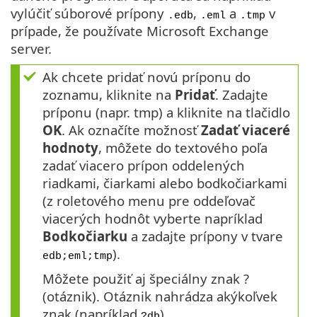
vylúčiť súborové prípony
,
a
v
.edb
.eml
.tmp
prípade, že používate Microsoft Exchange
server.
Ak chcete pridať novú príponu do
zoznamu, kliknite na
Pridať
. Zadajte
príponu (napr. tmp) a kliknite na tlačidlo
OK
. Ak označíte možnosť
Zadať viaceré
hodnoty
, môžete do textového poľa
zadať viacero prípon oddelených
riadkami, čiarkami alebo bodkočiarkami
(z roletového menu pre oddeľovač
viacerých hodnôt vyberte napríklad
Bodkočiarku
a zadajte prípony v tvare
).
edb;eml;tmp
Môžete použiť aj špeciálny znak ?
(otáznik). Otáznik nahrádza akýkoľvek
znak (napríklad
).
?db