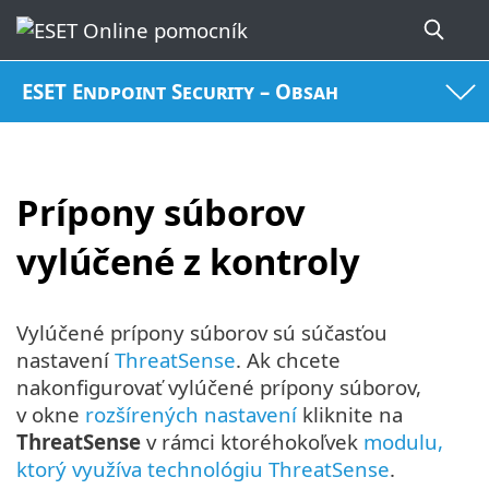
ESET Endpoint Security – Obsah
Prípony súborov
vylúčené z kontroly
Vylúčené prípony súborov sú súčasťou
nastavení
ThreatSense
. Ak chcete
nakonfigurovať vylúčené prípony súborov,
v okne
rozšírených nastavení
kliknite na
ThreatSense
v rámci ktoréhokoľvek
modulu,
ktorý využíva technológiu ThreatSense
.