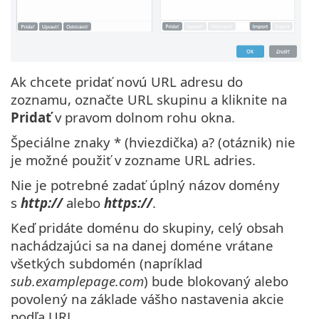
Ak chcete pridať novú URL adresu do
zoznamu, označte URL skupinu a kliknite na
Pridať
v pravom dolnom rohu okna.
Špeciálne znaky * (hviezdička) a? (otáznik) nie
je možné použiť v zozname URL adries.
Nie je potrebné zadať úplný názov domény
s
http://
alebo
https://
.
Keď pridáte doménu do skupiny, celý obsah
nachádzajúci sa na danej doméne vrátane
všetkých subdomén (napríklad
sub.examplepage.com
) bude blokovaný alebo
povolený na základe vášho nastavenia akcie
podľa URL.