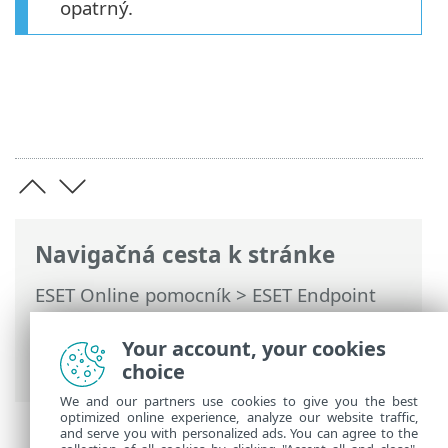
opatrný.
Navigačná cesta k stránke
ESET Online pomocník
>
ESET Endpoint
Security
>
Rozšírené nastavenia
>
Ochrana
>
Ochrana prístupu na web
>
Your account, your cookies
Webová kontrola
> URL skupiny
choice
We and our partners use cookies to give you the best
optimized online experience, analyze our website traffic,
and serve you with personalized ads. You can agree to the