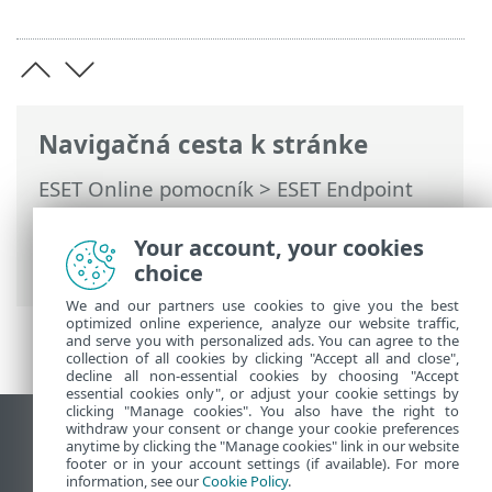
Navigačná cesta k stránke
ESET Online pomocník
>
ESET Endpoint
Security
>
Rozšírené nastavenia
>
Ochrana
>
Ochrana prístupu na web
>
Your account, your cookies
Webová kontrola
> Skupiny kategórií
choice
We and our partners use cookies to give you the best
optimized online experience, analyze our website traffic,
and serve you with personalized ads. You can agree to the
collection of all cookies by clicking "Accept all and close",
decline all non-essential cookies by choosing "Accept
essential cookies only", or adjust your cookie settings by
clicking "Manage cookies". You also have the right to
withdraw your consent or change your cookie preferences
Zobraziť stránku ako na počítači
anytime by clicking the "Manage cookies" link in our website
footer or in your account settings (if available). For more
End of Life
information, see our
Cookie Policy
.