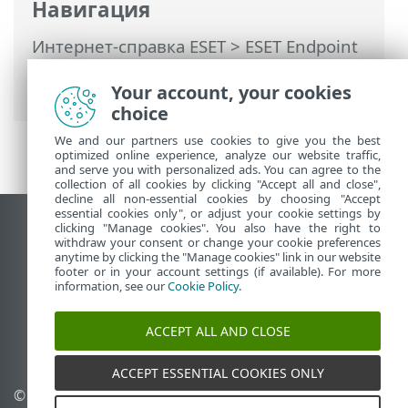
Навигация
Интернет-справка ESET
>
ESET Endpoint
Security
>
Использование ESET Endpoint
Security
Your account, your cookies
choice
We and our partners use cookies to give you the best
optimized online experience, analyze our website traffic,
and serve you with personalized ads. You can agree to the
collection of all cookies by clicking "Accept all and close",
decline all non-essential cookies by choosing "Accept
essential cookies only", or adjust your cookie settings by
clicking "Manage cookies". You also have the right to
Использовать сайт для ПК
withdraw your consent or change your cookie preferences
End of Life
anytime by clicking the "Manage cookies" link in our website
footer or in your account settings (if available). For more
База знаний ESET
information, see our
Cookie Policy
.
Форум ESET
ESET Status Portal
ACCEPT ALL AND CLOSE
Региональная поддержка
ACCEPT ESSENTIAL COOKIES ONLY
© 1992 - 2026 ESET, spol. s
Управлять файлами