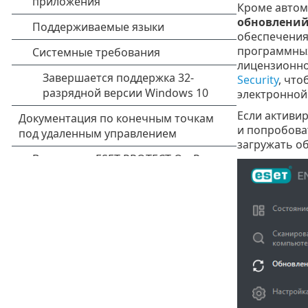
Кроме автом
обновлени
обеспечения
программных
лицензионног
Security
, что
электронной 
Если активир
и попробова
загружать о