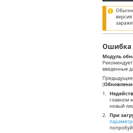
Обычно
версия
зараже
Ошибка 
Модуль обн
Рекомендует
введенные д
Предыдущее 
(
Обновлени
Недейств
главном 
новый ли
При загр
параметр
попробуйт