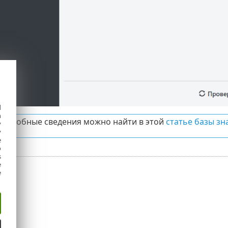
d
h
подробные сведения можно найти в этой
статье базы зн
y
y
e
o
s
e
e