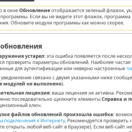
 в окне
Обновление
отображается зеленый флажок, ук
 программы. Если вы не видите этот флажок, программа
ния. Обновите модули программы как можно скорее.
обновления
аружения устарел
: эта ошибка появляется после неск
ся проверить параметры обновлений. Наиболее частая
анные для аутентификации или неверно настроенные
па
уведомление связано с двумя указанными ниже сообщ
е модулей не выполнено
).
ительная лицензия
: ваша лицензия не активна. Реко
меню последовательно щелкните элементы
Справка и 
цензионный ключ.
узке файлов обновлений произошла ошибка
: возмо
ы подключения к Интернету
. Рекомендуется проверить 
е открыть любой веб-сайт в браузере). Если веб-сайт н