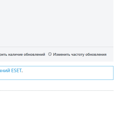
аний ESET
.