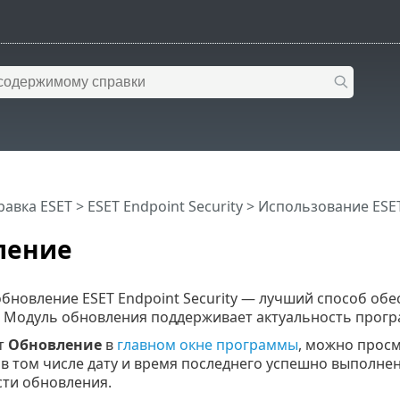
равка ESET
>
ESET Endpoint Security
>
Использование ESET 
ление
обновление ESET Endpoint Security — лучший способ об
 Модуль обновления поддерживает актуальность прогр
т
Обновление
в
главном окне программы
, можно прос
в том числе дату и время последнего успешно выполнен
ти обновления.