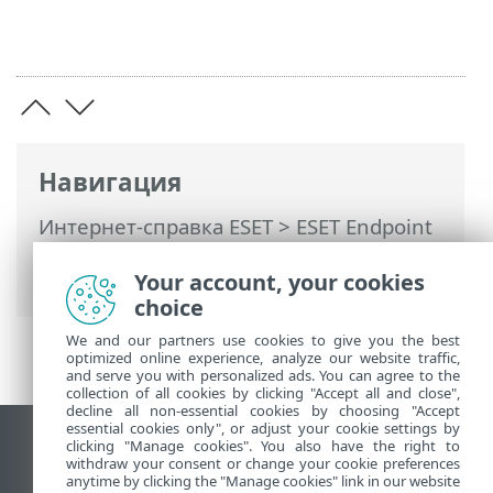
Навигация
Интернет-справка ESET
>
ESET Endpoint
Security
>
Использование ESET Endpoint
Your account, your cookies
Security
> Сканирование компьютера
choice
We and our partners use cookies to give you the best
optimized online experience, analyze our website traffic,
and serve you with personalized ads. You can agree to the
collection of all cookies by clicking "Accept all and close",
decline all non-essential cookies by choosing "Accept
essential cookies only", or adjust your cookie settings by
clicking "Manage cookies". You also have the right to
Использовать сайт для ПК
withdraw your consent or change your cookie preferences
End of Life
anytime by clicking the "Manage cookies" link in our website