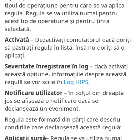
tipul de operațiune pentru care se va aplica
regula. Regula se va utiliza numai pentru
acest tip de operațiune și pentru ținta
selectată.
Activată
– Dezactivați comutatorul dacă doriți
să păstrați regula în listă, însă nu doriți să o
aplicați.
Severitate înregistrare în log
– dacă activați
această opțiune, informațiile despre această
regulă se vor scrie în
Log HIPS
.
Notificare utilizator
– în colțul din dreapta
jos se afișează o notificare dacă se
declanșează un eveniment.
Regula este formată din părți care descriu
condițiile care declanșează această regulă:
Aplicații sursă
– Regula se va utiliza numai