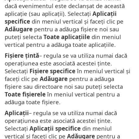
dacă evenimentul este declanșat de această
aplicație (sau aplicații). Selectați
Aplicații
specifice
din meniul vertical și faceți clic pe
Adăugare
pentru a adăuga fișiere noi sau
puteți selecta
Toate aplicațiile
din meniul
vertical pentru a adăuga toate aplicațiile.
Fișiere țintă
– regula se va utiliza numai dacă
operațiunea este asociată acestei ținte.
Selectați
Fișiere specifice
în meniul vertical și
faceți clic pe
Adăugare
pentru a adăuga
fișiere sau directoare noi sau puteți selecta
Toate fișierele
în meniul vertical pentru a
adăuga toate fișiere.
Aplicații
– regula se va utiliza numai dacă
operațiunea este asociată acestei ținte.
Selectați
Aplicații specifice
din meniul
vertical și faceți clic pe
Adăugare
pentru a