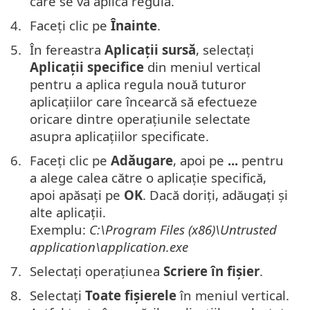
care se va aplica regula.
Faceți clic pe
Înainte
.
În fereastra
Aplicații sursă
, selectați
Aplicații specifice
din meniul vertical
pentru a aplica regula nouă tuturor
aplicațiilor care încearcă să efectueze
oricare dintre operațiunile selectate
asupra aplicațiilor specificate.
Faceți clic pe
Adăugare
, apoi pe
...
pentru
a alege calea către o aplicație specifică,
apoi apăsați pe
OK
. Dacă doriți, adăugați și
alte aplicații.
Exemplu:
C:\Program Files (x86)\Untrusted
application\application.exe
Selectați operațiunea
Scriere în fișier
.
Selectați
Toate fișierele
în meniul vertical.