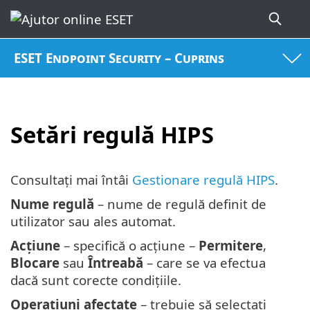
ESET Endpoint Security – Cuprins
Setări regulă HIPS
Consultați mai întâi
Gestionare regulă HIPS
.
Nume regulă
– nume de regulă definit de
utilizator sau ales automat.
Acțiune
– specifică o acțiune –
Permitere
,
Blocare
sau
Întreabă
– care se va efectua
dacă sunt corecte condițiile.
Operațiuni afectate
– trebuie să selectați