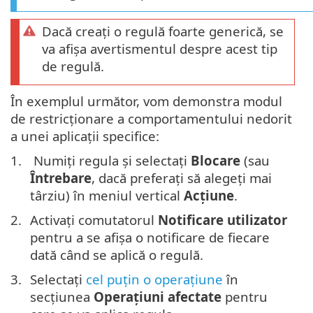
Dacă creați o regulă foarte generică, se
va afișa avertismentul despre acest tip
de regulă.
În exemplul următor, vom demonstra modul
de restricționare a comportamentului nedorit
a unei aplicații specifice:
Numiți regula și selectați
Blocare
(sau
Întrebare
, dacă preferați să alegeți mai
târziu) în meniul vertical
Acțiune
.
Activați comutatorul
Notificare utilizator
pentru a se afișa o notificare de fiecare
dată când se aplică o regulă.
Selectați
cel puțin o operațiune
în
secțiunea
Operațiuni afectate
pentru