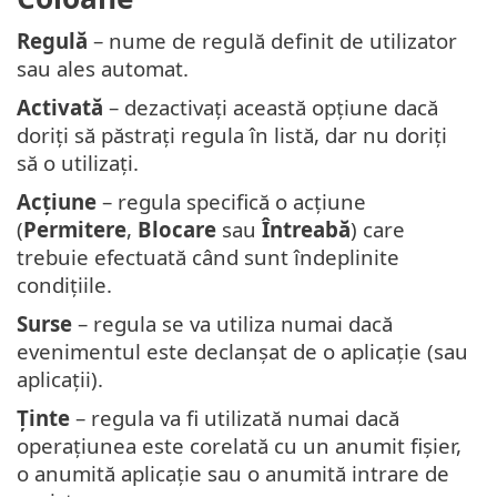
Regulă
– nume de regulă definit de utilizator
sau ales automat.
Activată
– dezactivați această opțiune dacă
doriți să păstrați regula în listă, dar nu doriți
să o utilizați.
Acțiune
– regula specifică o acțiune
(
Permitere
,
Blocare
sau
Întreabă
) care
trebuie efectuată când sunt îndeplinite
condițiile.
Surse
– regula se va utiliza numai dacă
evenimentul este declanșat de o aplicație (sau
aplicații).
Ținte
– regula va fi utilizată numai dacă
operațiunea este corelată cu un anumit fișier,
o anumită aplicație sau o anumită intrare de