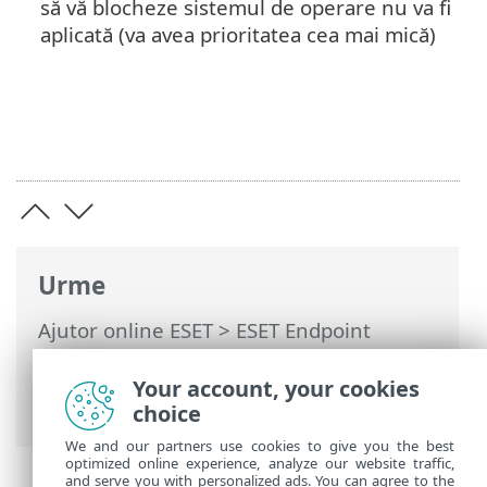
să vă blocheze sistemul de operare nu va fi
aplicată (va avea prioritatea cea mai mică)
Urme
Ajutor online ESET
>
ESET Endpoint
Security
>
Setare avansată
>
Protecții
>
HIPS - Host-based Intrusion Prevention
Your account, your cookies
System
> Gestionare regulă HIPS
choice
We and our partners use cookies to give you the best
optimized online experience, analyze our website traffic,
and serve you with personalized ads. You can agree to the