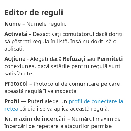
Editor de reguli
Nume
– Numele regulii.
Activată
– Dezactivați comutatorul dacă doriți
să păstrați regula în listă, însă nu doriți să o
aplicați.
Acțiune
- Alegeți dacă
Refuzați
sau
Permiteți
conexiunea, dacă setările pentru regulă sunt
satisfăcute.
Protocol
– Protocolul de comunicare pe care
această regulă îl va inspecta.
Profil
— Puteți alege un
profil de conectare la
rețea
căruia i se va aplica această regulă.
Nr. maxim de încercări
– Numărul maxim de
încercări de repetare a atacurilor permise