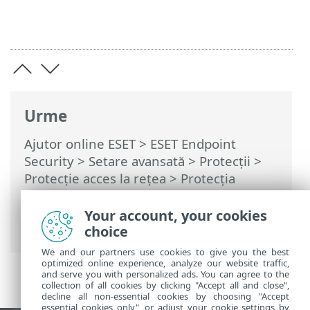
Urme
Ajutor online ESET
>
ESET Endpoint
Security
>
Setare avansată
>
Protecții
>
Protecție acces la rețea
>
Protecția
împotriva atacurilor de rețea (IDS)
>
Protecție împotriva atacurilor prin forță
Your account, your cookies
brută
> Reguli
choice
We and our partners use cookies to give you the best
optimized online experience, analyze our website traffic,
and serve you with personalized ads. You can agree to the
collection of all cookies by clicking "Accept all and close",
decline all non-essential cookies by choosing "Accept
essential cookies only", or adjust your cookie settings by