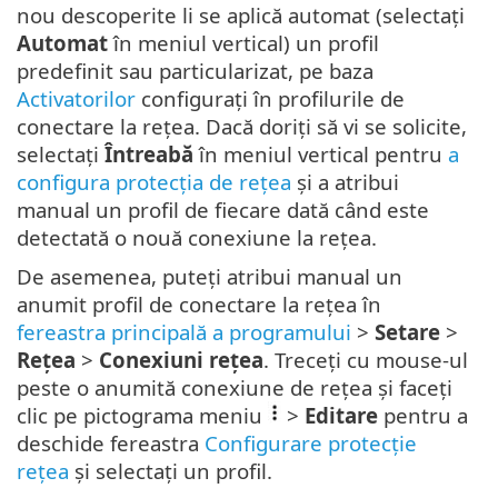
nou descoperite li se aplică automat (selectați
Automat
în meniul vertical) un profil
predefinit sau particularizat, pe baza
Activatorilor
configurați în profilurile de
conectare la rețea. Dacă doriți să vi se solicite,
selectați
Întreabă
în meniul vertical pentru
a
configura protecția de rețea
și a atribui
manual un profil de fiecare dată când este
detectată o nouă conexiune la rețea.
De asemenea, puteți atribui manual un
anumit profil de conectare la rețea în
fereastra principală a programului
>
Setare
>
Rețea
>
Conexiuni rețea
. Treceți cu mouse-ul
peste o anumită conexiune de rețea și faceți
clic pe pictograma meniu
>
Editare
pentru a
deschide fereastra
Configurare protecție
rețea
și selectați un profil.