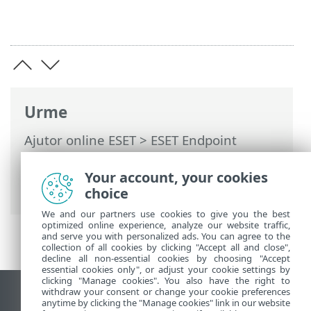
Urme
Ajutor online ESET
>
ESET Endpoint
Security
>
Setare avansată
>
Protecții
>
Protecție acces la rețea
> Profiluri de
Your account, your cookies
conectare la rețea
choice
We and our partners use cookies to give you the best
optimized online experience, analyze our website traffic,
and serve you with personalized ads. You can agree to the
collection of all cookies by clicking "Accept all and close",
decline all non-essential cookies by choosing "Accept
essential cookies only", or adjust your cookie settings by
clicking "Manage cookies". You also have the right to
withdraw your consent or change your cookie preferences
Vizualizare site pentru desktop
anytime by clicking the "Manage cookies" link in our website