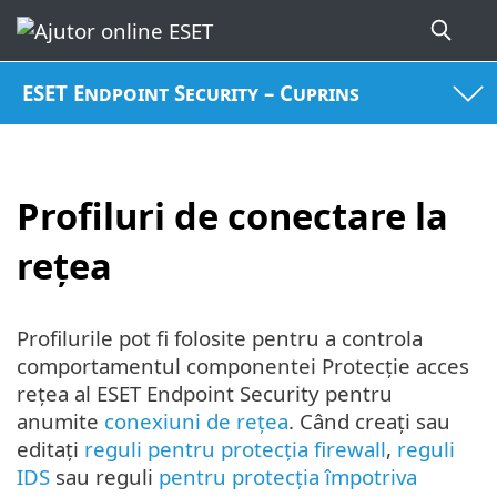
ESET Endpoint Security – Cuprins
Profiluri de conectare la
rețea
Profilurile pot fi folosite pentru a controla
comportamentul componentei Protecție acces
rețea al ESET Endpoint Security pentru
anumite
conexiuni de rețea
. Când creați sau
editați
reguli pentru protecția firewall
,
reguli
IDS
sau reguli
pentru protecția împotriva