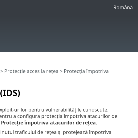
Română
>
Protecție acces la rețea
> Protecția împotriva
(IDS)
ploit-urilor pentru vulnerabilitățile cunoscute.
Pentru a configura protecția împotriva atacurilor de
>
Protecție împotriva atacurilor de rețea
.
inutul traficului de rețea și protejează împotriva