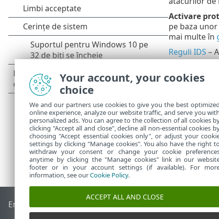
atacurilor de 
Activare pro
pe baza unor 
mai multe în
Reguli IDS
– A
atacuri și exp
Your account, your cookies
Toate evenime
protecția rețe
choice
We and our partners use cookies to give you the best optimize
online experience, analyze our website traffic, and serve you wit
personalized ads. You can agree to the collection of all cookies b
clicking "Accept all and close", decline all non-essential cookies b
choosing "Accept essential cookies only", or adjust your cooki
settings by clicking "Manage cookies". You also have the right t
withdraw your consent or change your cookie preference
anytime by clicking the "Manage cookies" link in our websit
footer or in your account settings (if available). For mor
information, see our
Cookie Policy
.
ACCEPT ALL AND CLOSE
End of Life
Baza de cunoștințe ESET
Forum ESET
ESET Statu