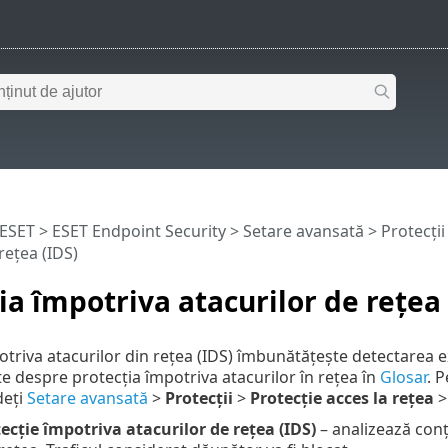
 ESET
>
ESET Endpoint Security
>
Setare avansată
>
Protecții
rețea (IDS)
ia împotriva atacurilor de rețea 
otriva atacurilor din rețea (IDS) îmbunătățește detectarea ex
te despre protecția împotriva atacurilor în rețea în
Glosar
. 
deți
Setare avansată
>
Protecții
>
Protecție acces la rețea
ecție împotriva atacurilor de rețea (IDS)
– analizează conț