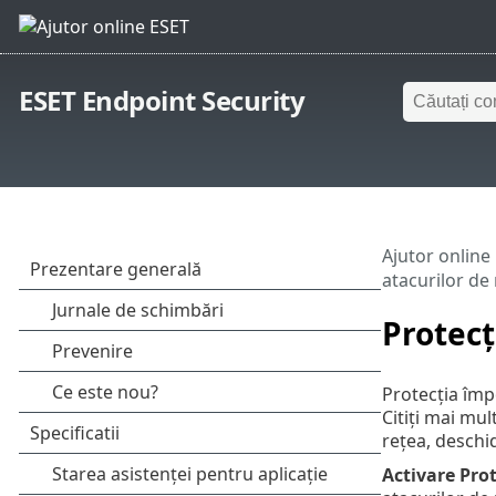
ESET Endpoint Security
Ajutor online
atacurilor de 
Protecț
Protecția împ
Citiți mai mul
rețea, deschi
Activare Prot