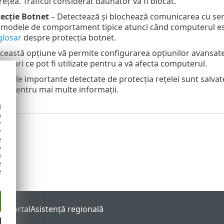
rețea. Traficul considerat dăunător va fi blocat.
tecție Botnet
– Detectează și blochează comunicarea cu serv
modele de comportament tipice atunci când computerul este 
glosar
despre protecția botnet.
ceastă opțiune vă permite configurarea opțiunilor avansate 
loit-uri ce pot fi utilizate pentru a vă afecta computerul.
ntele importante detectate de protecția rețelei sunt salvate 
lei
pentru mai multe informații.
d
h
y
y
e
o
s
e
e
s Portal
Asistenţă regională