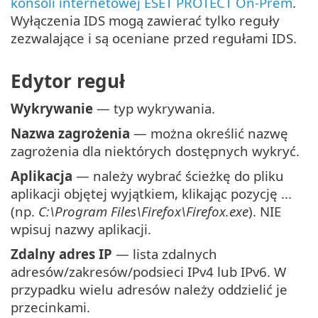
konsoli internetowej ESET PROTECT On-Prem
.
Wyłączenia IDS mogą zawierać tylko reguły
zezwalające i są oceniane przed regułami IDS.
Edytor reguł
Wykrywanie
— typ wykrywania.
Nazwa zagrożenia
— można określić nazwę
zagrożenia dla niektórych dostępnych wykryć.
Aplikacja
— należy wybrać ścieżkę do pliku
aplikacji objętej wyjątkiem, klikając pozycję ...
(np.
C:\Program Files\Firefox\Firefox.exe
). NIE
wpisuj nazwy aplikacji.
Zdalny adres IP
— lista zdalnych
adresów/zakresów/podsieci IPv4 lub IPv6. W
przypadku wielu adresów należy oddzielić je
przecinkami.