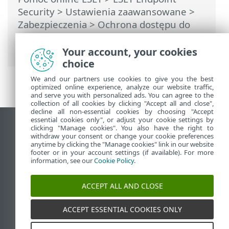
Security
>
Ustawienia zaawansowane
>
Zabezpieczenia
>
Ochrona dostępu do
sieci
>
Ochrona przed atakami z sieci
(IDS)
> Reguły IDS
Your account, your cookies
choice
We and our partners use cookies to give you the best
optimized online experience, analyze our website traffic,
and serve you with personalized ads. You can agree to the
collection of all cookies by clicking "Accept all and close",
decline all non-essential cookies by choosing "Accept
essential cookies only", or adjust your cookie settings by
Wyświetl witrynę internetową dla
clicking "Manage cookies". You also have the right to
withdraw your consent or change your cookie preferences
komputerów
anytime by clicking the "Manage cookies" link in our website
footer or in your account settings (if available). For more
End of Life
information, see our
Cookie Policy
.
Baza wiedzy ESET
Forum ESET
ACCEPT ALL AND CLOSE
ESET Status Portal
Pomoc regionalna
ACCEPT ESSENTIAL COOKIES ONLY