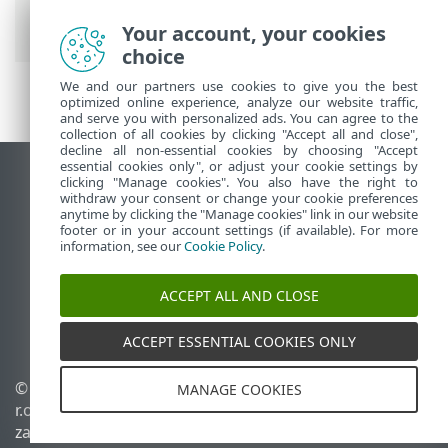
(IDS)
> Ochrona przed atakami brute
force
Your account, your cookies
choice
We and our partners use cookies to give you the best
optimized online experience, analyze our website traffic,
and serve you with personalized ads. You can agree to the
collection of all cookies by clicking "Accept all and close",
decline all non-essential cookies by choosing "Accept
essential cookies only", or adjust your cookie settings by
Wyświetl witrynę internetową dla
clicking "Manage cookies". You also have the right to
withdraw your consent or change your cookie preferences
komputerów
anytime by clicking the "Manage cookies" link in our website
footer or in your account settings (if available). For more
End of Life
information, see our
Cookie Policy
.
Baza wiedzy ESET
Forum ESET
ACCEPT ALL AND CLOSE
ESET Status Portal
Pomoc regionalna
ACCEPT ESSENTIAL COOKIES ONLY
© 1992 - 2026 ESET, spol. s
Zarządzaj plikami cookie
MANAGE COOKIES
r.o. – Wszelkie prawa
Polityka dotycząca plików
zastrzeżone.
cookie