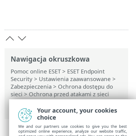
Nawigacja okruszkowa
Pomoc online ESET
>
ESET Endpoint
Security
>
Ustawienia zaawansowane
>
Zabezpieczenia
>
Ochrona dostępu do
sieci
>
Ochrona przed atakami z sieci
(IDS)
>
Ochrona przed atakami brute
force
> Wyłączenia
Your account, your cookies
choice
We and our partners use cookies to give you the best
optimized online experience, analyze our website traffic,