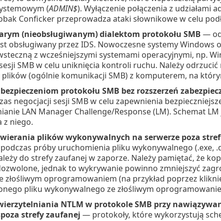
systemowym (
ADMIN$
). Wyłączenie połączenia z udziałami 
robak Conficker przeprowadza ataki słownikowe w celu podł
rym (nieobsługiwanym) dialektom protokołu SMB
— od
jest obsługiwany przez IDS. Nowoczesne systemy Windows o
steczną z wcześniejszymi systemami operacyjnymi, np. Wi
sesji SMB w celu uniknięcia kontroli ruchu. Należy odrzucić
i plików (ogólnie komunikacji SMB) z komputerem, na któr
ezpieczeniom protokołu SMB bez rozszerzeń zabezpiec
zas negocjacji sesji SMB w celu zapewnienia bezpieczniejs
nianie LAN Manager Challenge/Response (LM). Schemat LM jes
 z niego.
ierania plików wykonywalnych na serwerze poza stref
 podczas próby uruchomienia pliku wykonywalnego (.exe, .dl
należy do strefy zaufanej w zaporze. Należy pamiętać, że k
ozwolone, jednak to wykrywanie powinno zmniejszyć zagro
e złośliwym oprogramowaniem (na przykład poprzez klikni
lonego pliku wykonywalnego ze złośliwym oprogramowanie
erzytelniania NTLM w protokole SMB przy nawiązywaniu
poza strefy zaufanej
— protokoły, które wykorzystują sche