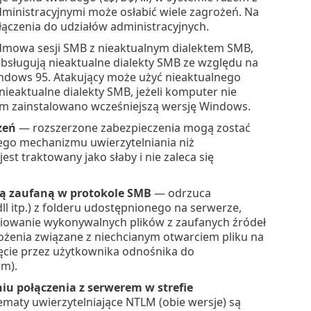
administracyjnymi może osłabić wiele zagrożeń. Na
ączenia do udziałów administracyjnych.
mowa sesji SMB z nieaktualnym dialektem SMB,
bsługują nieaktualne dialekty SMB ze względu na
ndows 95. Atakujący może użyć nieaktualnego
 nieaktualne dialekty SMB, jeżeli komputer nie
ym zainstalowano wcześniejszą wersję Windows.
zeń
— rozszerzone zabezpieczenia mogą zostać
zego mechanizmu uwierzytelniania niż
t traktowany jako słaby i nie zaleca się
ą zaufaną w protokole SMB
— odrzuca
l itp.) z folderu udostępnionego na serwerze,
opiowanie wykonywalnych plików z zaufanych źródeł
żenia związane z niechcianym otwarciem pliku na
ęcie przez użytkownika odnośnika do
m).
 połączenia z serwerem w strefie
maty uwierzytelniające NTLM (obie wersje) są