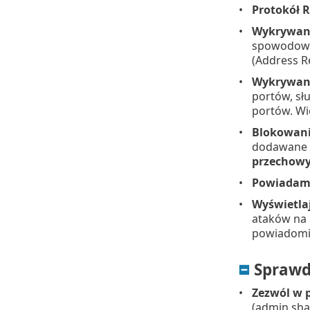
Protokół 
Wykrywani
spowodowan
(Address Re
Wykrywani
portów, sł
portów. Wi
Blokowani
dodawane d
przechowy
Powiadami
Wyświetla
ataków na 
powiadomi
Sprawd
Zezwól w 
(admin sha