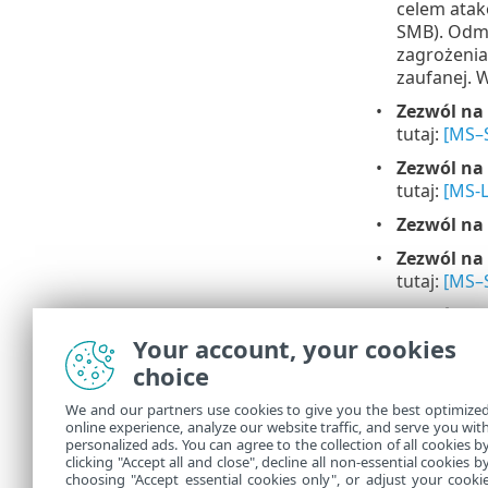
celem atak
SMB). Odmo
zagrożenia
zaufanej. 
Zezwól na
tutaj:
[MS–
Zezwól na
tutaj:
[MS-
Zezwól na 
Zezwól na
tutaj:
[MS–
Zezwól na
Your account, your cookies
Zezwól na
choice
może wykor
transport)
We and our partners use cookies to give you the best optimize
kilka luk 
online experience, analyze our website traffic, and serve you wit
itp.). Nal
personalized ads. You can agree to the collection of all cookies b
(na przykł
clicking "Accept all and close", decline all non-essential cookies b
choosing "Accept essential cookies only", or adjust your cooki