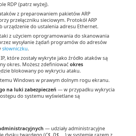
le RDP (patrz wyżej).
ataków z preparowaniem pakietów ARP
rzy przełączniku sieciowym. Protokół ARP
ub urządzenie do ustalenia adresu Ethernet.
aki z użyciem oprogramowania do skanowania
oprzez wysyłanie żądań programów do adresów
w
słowniczku
.
P, które zostały wykryte jako źródło ataków są
any okres. Możesz zdefiniować
okres
będzie blokowany po wykryciu ataku.
stemu Windows w prawym dolnym rogu ekranu.
o na luki zabezpieczeń
— w przypadku wykrycia
dostępu do systemu wyświetlane są
administracyjnych
— udziały administracyjne
cje dysku twardego (
C$
,
D$
, ...) w systemie razem z