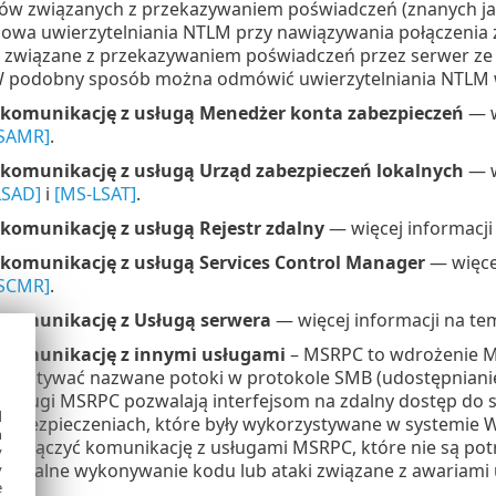
ów związanych z przekazywaniem poświadczeń (znanych j
wa uwierzytelniania NTLM przy nawiązywania połączenia z
 związane z przekazywaniem poświadczeń przez serwer ze
W podobny sposób można odmówić uwierzytelniania NTLM w
 komunikację z usługą Menedżer konta zabezpieczeń
— w
SAMR]
.
 komunikację z usługą Urząd zabezpieczeń lokalnych
— w
LSAD]
i
[MS-LSAT]
.
komunikację z usługą Rejestr zdalny
— więcej informacji 
 komunikację z usługą Services Control Manager
— więcej
SCMR]
.
 komunikację z Usługą serwera
— więcej informacji na tem
 komunikację z innymi usługami
– MSRPC to wdrożenie 
zystywać nazwane potoki w protokole SMB (udostępnianie 
. Usługi MSRPC pozwalają interfejsom na zdalny dostęp do
d
w zabezpieczeniach, które były wykorzystywane w systemie
h
eży wyłączyć komunikację z usługami MSRPC, które nie są po
y
ad zdalne wykonywanie kodu lub ataki związane z awariami 
y
e