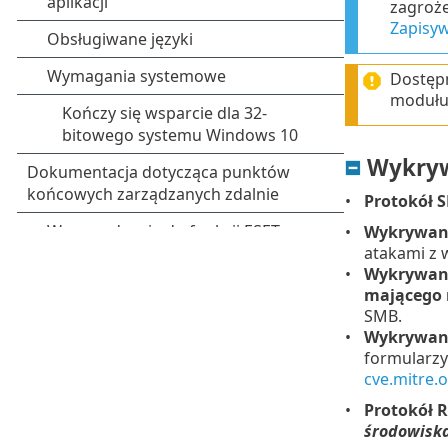
zagroże
Zapisyw
Dostępn
modułu 
Wykryw
Protokół 
Wykrywani
atakami z 
Wykrywani
mającego
SMB.
Wykrywan
formularzy
cve.mitre.
Protokół 
środowiska