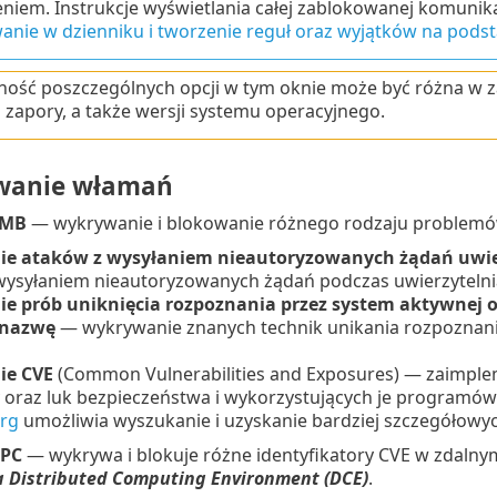
niem. Instrukcje wyświetlania całej zablokowanej komunika
anie w dzienniku i tworzenie reguł oraz wyjątków na podst
ość poszczególnych opcji w tym oknie może być różna w zal
zapory, a także wersji systemu operacyjnego.
anie włamań
SMB
— wykrywanie i blokowanie różnego rodzaju problemów 
e ataków z wysyłaniem nieautoryzowanych żądań uwier
wysyłaniem nieautoryzowanych żądań podczas uwierzytelni
e prób uniknięcia rozpoznania przez system aktywnej o
 nazwę
— wykrywanie znanych technik unikania rozpoznan
ie CVE
(Common Vulnerabilities and Exposures) — zaimpl
 oraz luk bezpieczeństwa i wykorzystujących je programó
org
umożliwia wyszukanie i uzyskanie bardziej szczegółowych
RPC
— wykrywa i blokuje różne identyfikatory CVE w zdaln
 Distributed Computing Environment (DCE)
.