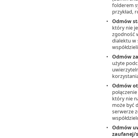
folderem 
przykład, 
Odmów sta
który nie 
zgodność w
dialektu w 
współdziel
Odmów zab
użyte podc
uwierzytel
korzystania
Odmów otw
połączenie
który nie 
może być d
serwerze z
współdzie
Odmów uwi
zaufanej/s