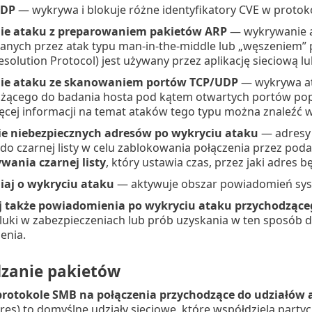
RDP
— wykrywa i blokuje różne identyfikatory CVE w protoko
e ataku z preparowaniem pakietów ARP
— wykrywanie 
ych przez atak typu man-in-the-middle lub „węszeniem” p
solution Protocol) jest używany przez aplikację sieciową l
e ataku ze skanowaniem portów TCP/UDP
— wykrywa at
użącego do badania hosta pod kątem otwartych portów p
ęcej informacji na temat ataków tego typu można znaleźć 
e niebezpiecznych adresów po wykryciu ataku
— adresy I
o czarnej listy w celu zablokowania połączenia przez pod
wania czarnej listy
, który ustawia czas, przez jaki adres 
aj o wykryciu ataku
— aktywuje obszar powiadomień sy
j także powiadomienia po wykryciu ataku przychodząceg
luki w zabezpieczeniach lub prób uzyskania w ten sposób 
enia.
zanie pakietów
protokole SMB na połączenia przychodzące do udziałów 
res) to domyślne udziały sieciowe, które współdzielą party