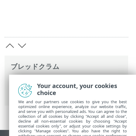
ブレッドクラム
ESETオンラインヘルプ
>
ESET Endpoint
Your account, your cookies
Security
>
詳細設定
>
検査
> ネットワーク
choice
トラフィックスキャナー
We and our partners use cookies to give you the best
optimized online experience, analyze our website traffic,
and serve you with personalized ads. You can agree to the
collection of all cookies by clicking "Accept all and close",
decline all non-essential cookies by choosing "Accept
essential cookies only", or adjust your cookie settings by
clicking "Manage cookies". You also have the right to
withdraw your consent or change your cookie preferences