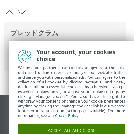
ブレッドクラム
ESETオンラインヘルプ
>
ESET Endpoint
Your account, your cookies
Security
>
詳細設定
>
保護
> Webアクセス
choice
保護
We and our partners use cookies to give you the best
optimized online experience, analyze our website traffic,
and serve you with personalized ads. You can agree to the
collection of all cookies by clicking "Accept all and close",
decline all non-essential cookies by choosing "Accept
essential cookies only", or adjust your cookie settings by
clicking "Manage cookies". You also have the right to
withdraw your consent or change your cookie preferences
anytime by clicking the "Manage cookies" link in our website
デスクトップサイトの表示
footer or in your account settings (if available). For more
End of Life
information, see our
Cookie Policy
.
ESETナレッジベース
ACCEPT ALL AND CLOSE
ESETフォーラム