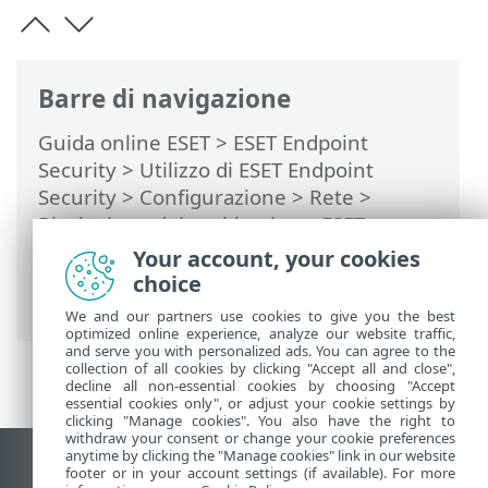
Barre di navigazione
Guida online ESET
>
ESET Endpoint
Security
>
Utilizzo di ESET Endpoint
Security
>
Configurazione
>
Rete
>
Risoluzione dei problemi con ESET
Network Protection
> Creazione di
Your account, your cookies
eccezioni a partire dalle notifiche del
choice
firewall
We and our partners use cookies to give you the best
optimized online experience, analyze our website traffic,
and serve you with personalized ads. You can agree to the
collection of all cookies by clicking "Accept all and close",
decline all non-essential cookies by choosing "Accept
essential cookies only", or adjust your cookie settings by
clicking "Manage cookies". You also have the right to
withdraw your consent or change your cookie preferences
anytime by clicking the "Manage cookies" link in our website
Visualizza sito desktop
footer or in your account settings (if available). For more