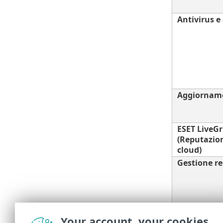
Antivirus e
Aggiorname
ESET LiveG
(Reputazion
cloud)
Gestione r
Protezione 
Your account, your cookies