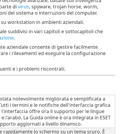
ecnologie avanzate, basate sull'intelligenza
 parte di
virus
, spyware, trojan horse, worm,
oni del sistema o interruzioni del computer.
 su workstation in ambienti aziendali.
 suddivisi in vari capitoli e sottocapitoli che
azione
.
te aziendale consente di gestire facilmente
rare i rilevamenti ed eseguire la configurazione
enti e i problemi riscontrati.
è stata notevolmente migliorata e semplificata a
Tutti i termini e le notifiche dell'interfaccia grafica
l'interfaccia offre ora il supporto per le lingue
co e l'arabo. La Guida online è ora integrata in ESET
pporto aggiornati a livello dinamico.
re rapidamente lo schermo su un tema scuro. È