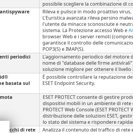
possibile scegliere la combinazione di co
 antispyware
Rileva e pulisce in modo proattivo virus,
L'Euristica avanzata rileva persino malw
l'utente da minacce sconosciute e neutr
sistema. La Protezione accesso Web e
A
browser Web e i server remoti (compreso 
garantisce il controllo delle comunicazio
POP3(S) e IMAP(S).
nti periodici
L'aggiornamento periodico del motore d
nome di "database delle firme antiviral
soluzione migliore per ottenere il livel
rid®
È possibile controllare la reputazione de
e basata sul
ESET Endpoint Security.
emota
ESET PROTECT consente di gestire prodott
dispositivi mobili in un ambiente di ret
PROTECT Web Console (ESET PROTECT Web
distribuzione delle soluzioni ESET, gestir
lo stato del sistema e rispondere rapi
attacchi di rete
Analizza il contenuto del traffico di rete e