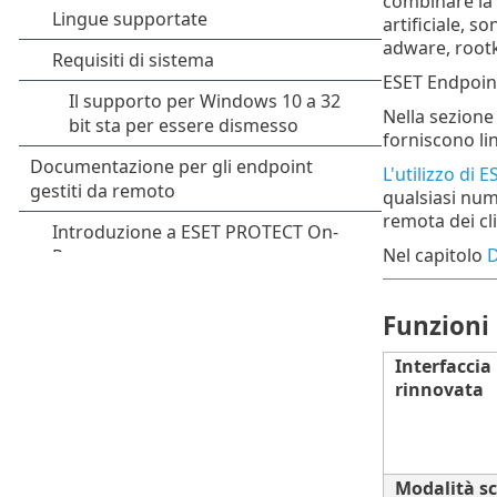
combinare la 
artificiale, s
adware, rootki
ESET Endpoint
Nella sezion
forniscono li
L'utilizzo di
qualsiasi num
remota dei cl
Nel capitolo
Funzioni
Interfaccia
rinnovata
Modalità s