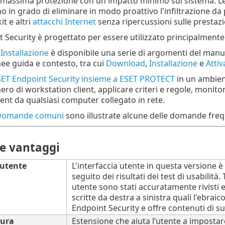
massima protezione con un impatto minimo sul sistema. Le t
ono in grado di eliminare in modo proattivo l'infiltrazione da
t e altri
attacchi Internet
senza ripercussioni sulle prestazi
 Security è progettato per essere utilizzato principalmente
e
Installazione
è disponibile una serie di argomenti del manuale
nee guida e contesto, tra cui
Download
,
Installazione
e
Attiv
 ESET Endpoint Security insieme a ESET PROTECT
in un ambien
ero di workstation client, applicare criteri e regole, monito
ient da qualsiasi computer collegato in rete.
Domande comuni
sono illustrate alcune delle domande frequ
 e vantaggi
 utente
L'interfaccia utente in questa versione 
seguito dei risultati dei test di usabilità. 
utente sono stati accuratamente rivisti e 
scritte da destra a sinistra quali l'ebrai
Endpoint Security e offre contenuti di su
cura
Estensione che aiuta l’utente a imposta