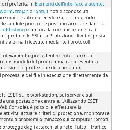
lori preferita in
Elementi dell’interfaccia utente
.
worm
,
trojan
e
rootkit
noti e sconosciuti.
are mai rilevati in precedenza, proteggendo
alizzandole prima che possano arrecare danni al
nti-Phishing
monitora la comunicazione tra i
il protocollo SSL). La Protezione client di posta
ni via e-mail ricevute mediante i protocolli
i rilevamento (precedentemente noto con il
i") e dei moduli del programma rappresenta la
lo massimo di protezione del computer.
i processi e dei file in esecuzione direttamente da
i ESET sulle workstation, sui server e sui
e da una postazione centrale. Utilizzando ESET
 Console), è possibile effettuare la
e attività, attuare criteri di protezione, monitorare
damente a problemi o minacce sui computer remoti.
 protegge dagli attacchi alla rete. Tutto il traffico