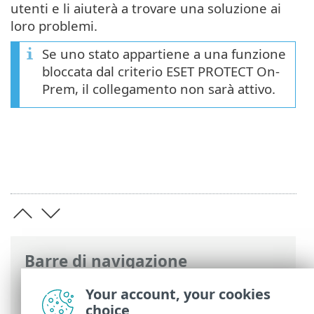
utenti e li aiuterà a trovare una soluzione ai
loro problemi.
Se uno stato appartiene a una funzione
bloccata dal criterio ESET PROTECT On-
Prem, il collegamento non sarà attivo.
Barre di navigazione
Guida online ESET
>
ESET Endpoint
Your account, your cookies
Security
>
Utilizzo di ESET Endpoint
choice