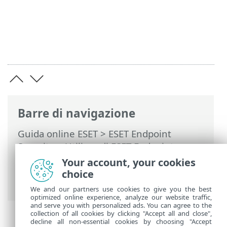
Barre di navigazione
Guida online ESET
>
ESET Endpoint
Security
>
Utilizzo di ESET Endpoint
Security
>
Strumenti
>
Invio di campioni
Your account, your cookies
per l'analisi
> Seleziona campione per
choice
analisi: altro
We and our partners use cookies to give you the best
optimized online experience, analyze our website traffic,
and serve you with personalized ads. You can agree to the
collection of all cookies by clicking "Accept all and close",
decline all non-essential cookies by choosing "Accept